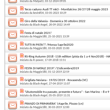
Iniziato da
Matpat3
, 03-12-2024 09:05
Terzo raduno Audi TT mk3 - Montlalcino 26/27/28 maggio 2023
Iniziato da
kevin#34
, 03-05-2023 10:29
Giro della Valsesia - Domenica 30 ottobre 2022
Iniziato da
Black-Angel
, 26-09-2022 14:49
Festa di natale 2021!
Iniziato da
Maggie180
, 25-10-2021 13:39
TUTTI IN PISTA!!! /Monza 5aprile2020
Iniziato da
Maggie180
, 03-03-2020 15:00
RS-Ring Autumn-2018 -11th edition (pista da 1 a 4 Nov2018) - H
Iniziato da
R-power
, 17-09-2018 15:51
FESTA DI NATALE 2019! /15dicembre2019
Iniziato da
Maggie180
, 01-12-2019 22:59
Grigliata Neviana - 19/05/2019 - Rovasenda (VC)
Iniziato da
Black-Angel
, 27-04-2019 11:07
“L’Automobile tra passato, presente e futuro” - San Marino – 8 e 
Iniziato da
Black-Angel
, 05-05-2019 11:31
PRANZO DI PRIMAVERA! 14aprile, Piozzo (cn)
Iniziato da
Maggie180
, 30-03-2019 12:00