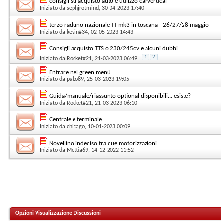
consigli su acquisto auto e utilizzo carvertical
Iniziato da
sephjrotmind
, 30-04-2023 17:40
terzo raduno nazionale TT mk3 in toscana - 26/27/28 maggio
Iniziato da
kevin#34
, 02-05-2023 14:43
Consigli acquisto TTS o 230/245cv e alcuni dubbi
1
2
Iniziato da
Rocket#21
, 21-03-2023 06:49
Entrare nel green menù
Iniziato da
pako89
, 25-03-2023 19:05
Guida/manuale/riassunto optional disponibili... esiste?
Iniziato da
Rocket#21
, 21-03-2023 06:10
Centrale e terminale
Iniziato da
chicago
, 10-01-2023 00:09
Novellino indeciso tra due motorizzazioni
Iniziato da
Mettia69
, 14-12-2022 11:52
Opzioni Visualizzazione Discussioni