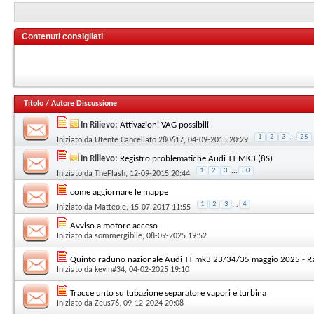
Contenuti consigliati
Titolo
/
Autore Discussione
In Rilievo:
Attivazioni VAG possibili
1
2
3
...
25
Iniziato da
Utente Cancellato 280617
, 04-09-2015 20:29
In Rilievo:
Registro problematiche Audi TT MK3 (8S)
1
2
3
...
30
Iniziato da
TheFlash
, 12-09-2015 20:44
come aggiornare le mappe
1
2
3
...
4
Iniziato da
Matteo.e
, 15-07-2017 11:55
Avviso a motore acceso
Iniziato da
sommergibile
, 08-09-2025 19:52
Quinto raduno nazionale Audi TT mk3 23/34/35 maggio 2025 - Ra
Iniziato da
kevin#34
, 04-02-2025 19:10
Tracce unto su tubazione separatore vapori e turbina
Iniziato da
Zeus76
, 09-12-2024 20:08