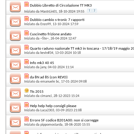
Dubbio Libretto di Circolazione TT MK3
1
2
Iniziato da
MastrLin01
, 18-10-2024 19:55
Dubbio cambio s-tronic 7 rapporti
Iniziato da
Enzo99
, 13-10-2024 17:59
Cuscinetto frizione andato
Iniziato da
~Šte~
, 26-04-2024 12:47
Quarto raduno nazionale TT mk3 in toscana - 17/18/19 maggio 2
Iniziato da
kevin#34
, 13-03-2024 10:18
Info mk3 40 45
Iniziato da
jany
, 04-02-2024 11:14
da 8N ad 8S (con REVO)
Iniziato da
emanuele bc
, 17-01-2024 09:08
Tts 2015
Iniziato da
cimanci
, 28-12-2023 15:24
Help help help consigli please
Iniziato da
Luca2303
, 03-09-2023 21:08
Errore 5F codice B201A00: non si corregge
Iniziato da
pippomostarda
, 18-06-2020 15:55