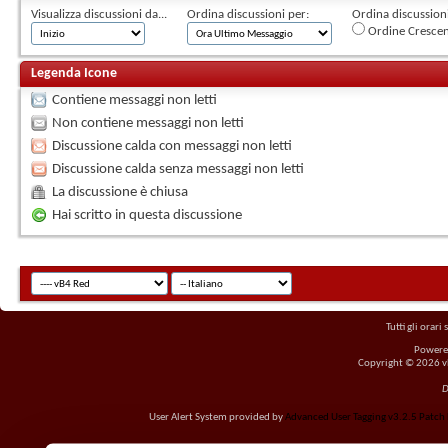
Visualizza discussioni da...
Ordina discussioni per:
Ordina discussioni 
Ordine Cresce
Legenda Icone
Contiene messaggi non letti
Non contiene messaggi non letti
Discussione calda con messaggi non letti
Discussione calda senza messaggi non letti
La discussione è chiusa
Hai scritto in questa discussione
Tutti gli orar
Powere
Copyright © 2026 vBu
D
User Alert System provided by
Advanced User Tagging v3.2.5 Patch L