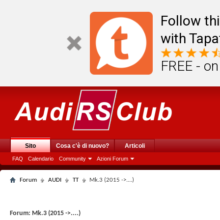
Follow th
with Tapa
FREE - on
Sito
Cosa c'è di nuovo?
Articoli
FAQ
Calendario
Community
Azioni Forum
Forum
AUDI
TT
Mk.3 (2015 ->....)
Forum:
Mk.3 (2015 ->....)