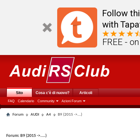
Follow th
with Tapa
FREE - on
Sito
Cosa c'è di nuovo?
Articoli
FAQ
Calendario
Community
Azioni Forum
Forum
AUDI
A4
B9 (2015 ->....)
Forum:
B9 (2015 ->....)