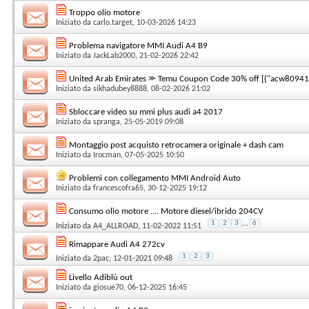
Troppo olio motore
Iniziato da
carlo.target
, 10-03-2026 14:23
Problema navigatore MMI Audi A4 B9
Iniziato da
JackLab2000
, 21-02-2026 22:42
United Arab Emirates ⪼ Temu Coupon Code 30% off [{"acw809412
Iniziato da
sikhadubey8888
, 08-02-2026 21:02
Sbloccare video su mmi plus audi a4 2017
Iniziato da
spranga
, 25-05-2019 09:08
Montaggio post acquisto retrocamera originale + dash cam
Iniziato da
Irocman
, 07-05-2025 10:50
Problemi con collegamento MMI Android Auto
Iniziato da
francescofra65
, 30-12-2025 19:12
Consumo olio motore .... Motore diesel/ibrido 204CV
1
2
3
...
6
Iniziato da
A4_ALLROAD
, 11-02-2022 11:51
Rimappare Audi A4 272cv
1
2
3
Iniziato da
2pac
, 12-01-2021 09:48
Livello Adiblù out
Iniziato da
giosue70
, 06-12-2025 16:45