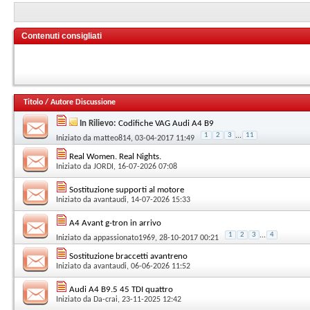
Contenuti consigliati
Titolo
/
Autore Discussione
In Rilievo:
Codifiche VAG Audi A4 B9
1
2
3
...
11
Iniziato da
matteo814
, 03-04-2017 11:49
Real Women. Real Nights.
Iniziato da
JORDI
, 16-07-2026 07:08
Sostituzione supporti al motore
Iniziato da
avantaudi
, 14-07-2026 15:33
A4 Avant g-tron in arrivo
1
2
3
...
4
Iniziato da
appassionato1969
, 28-10-2017 00:21
Sostituzione braccetti avantreno
Iniziato da
avantaudi
, 06-06-2026 11:52
Audi A4 B9.5 45 TDI quattro
Iniziato da
Da-crai
, 23-11-2025 12:42