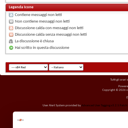
Legenda Icone
Contiene messaggi non letti
Non contiene messaggi non letti
Discussione calda con messaggi non letti
Discussione calda senza messaggi non letti
La discussione è chiusa
Hai scritto in questa discussione
Tutti gli orar
Powere
Copyright © 2026 vBu
D
User Alert System provided by
Advanced User Tagging v3.2.5 Patch L