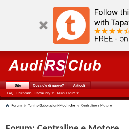
Follow th
with Tapa
FREE - on
Sito
Cosa c'è di nuovo?
Articoli
FAQ
Calendario
Community
Azioni Forum
Forum
Tuning-Elaborazioni-Modifiche
Centraline e Motore
Forum:
Centraline e Motore