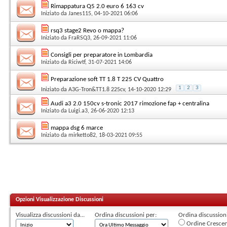
Rimappatura Q5 2.0 euro 6 163 cv
Iniziato da
Janes115
, 04-10-2021 06:06
rsq3 stage2 Revo o mappa?
Iniziato da
FraRSQ3
, 26-09-2021 11:06
Consigli per preparatore in Lombardia
Iniziato da
Riciwtf
, 31-07-2021 14:06
Preparazione soft TT 1.8 T 225 CV Quattro
1
2
3
Iniziato da
A3G-Tron&TT1.8 225cv
, 14-10-2020 12:29
Audi a3 2.0 150cv s-tronic 2017 rimozione fap + centralina
Iniziato da
Luigi.a3
, 26-06-2020 12:13
mappa dsg 6 marce
Iniziato da
mirketto82
, 18-03-2021 09:55
Opzioni Visualizzazione Discussioni
Visualizza discussioni da...
Ordina discussioni per:
Ordina discussioni 
Ordine Cresce