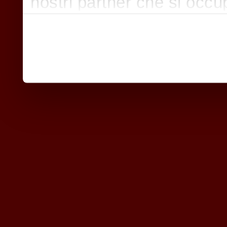
nostri partner che si occu
pubblicità e social media,
con altre informazioni che
raccolto dal suo utilizzo d
nostri cookie se continua a