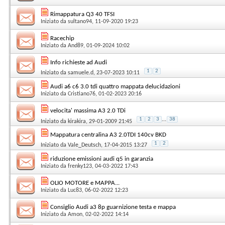
Rimappatura Q3 40 TFSI
Iniziato da
sultano94
, 11-09-2020 19:23
Racechip
Iniziato da
And89
, 01-09-2024 10:02
Info richieste ad Audi
1
2
Iniziato da
samuele.d
, 23-07-2023 10:11
Audi a6 c6 3.0 tdi quattro mappata delucidazioni
Iniziato da
Cristiano76
, 01-02-2023 20:16
velocita' massima A3 2.0 TDi
1
2
3
...
38
Iniziato da
kirakira
, 29-01-2009 21:45
Mappatura centralina A3 2.0TDI 140cv BKD
1
2
Iniziato da
Vale_Deutsch
, 17-04-2015 13:27
riduzione emissioni audi q5 in garanzia
Iniziato da
frenky123
, 04-03-2022 17:43
OLIO MOTORE e MAPPA...
Iniziato da
Luc83
, 06-02-2022 12:23
Consiglio Audi a3 8p guarnizione testa e mappa
Iniziato da
Amon
, 02-02-2022 14:14