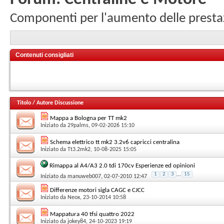
Componenti per l'aumento delle presta
Contenuti consigliati
Titolo
/
Autore Discussione
Mappa a Bologna per TT mk2
Iniziato da
29palms
, 09-02-2026 15:10
Schema elettrico tt mk2 3.2v6 capricci centralina
Iniziato da
Tt3.2mk2
, 10-08-2025 15:05
Rimappa al A4/A3 2.0 tdi 170cv Esperienze ed opinioni
1
2
3
...
15
Iniziato da
manuweb007
, 02-07-2010 12:47
Differenze motori sigla CAGC e CJCC
Iniziato da
Neox
, 23-10-2014 10:58
Mappatura 40 tfsi quattro 2022
Iniziato da
jokey84
, 24-10-2023 19:19