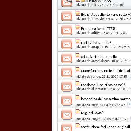
In Rilievo:
F.A.Q.
Iniziato da
Nik
, 29-01-2007 19:46
[Help] Abbagliante xeno rotto 
Iniziato da
freestyler
, 04-01-2026 22:1
Problema fanale TTS 8J
Iniziato da
arif89
, 22-04-2024 19:03
Fari h7 led su a4 b6
Iniziato da
atrapito
, 15-11-2019 23:16
adaptive light anomalia
Iniziato da
antonioivano
, 18-01-2021 1
Come funzionano le luci delle al
Iniziato da
sprido
, 20-11-2009 17:38
Facciamo luce: sì ma come?!
Iniziato da
bluemarini
, 22-04-2020 12:
lampadina del cassettino portao
1
Iniziato da
bizio
, 17-04-2009 16:47
Migliori DS3S?
Iniziato da
Jany81
, 06-05-2016 13:57
Sostituzione fari xenon originali