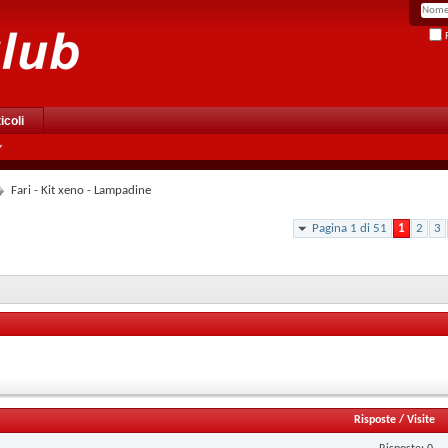
R
icoli
Fari - Kit xeno - Lampadine
Pagina 1 di 51
1
2
3
Risposte
/
Visite