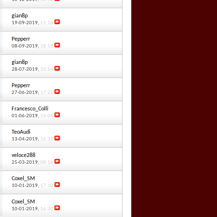
gian8p
19-09-2019,
11:16
Pepperr
08-09-2019,
18:18
gian8p
28-07-2019,
10:54
Pepperr
27-06-2019,
17:25
Francesco_Colli
01-06-2019,
14:04
TeoAudi
13-04-2019,
16:31
veloce288
25-03-2019,
08:16
Coxel_SM
10-01-2019,
17:10
Coxel_SM
10-01-2019,
16:30