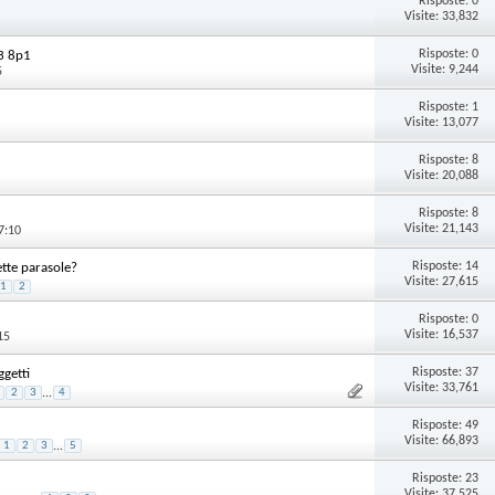
Risposte:
0
Visite: 33,832
Risposte:
0
A3 8p1
Visite: 9,244
5
Risposte:
1
Visite: 13,077
Risposte:
8
Visite: 20,088
Risposte:
8
Visite: 21,143
7:10
Risposte:
14
ette parasole?
Visite: 27,615
1
2
Risposte:
0
Visite: 16,537
15
Risposte:
37
ggetti
Visite: 33,761
2
3
...
4
Risposte:
49
Visite: 66,893
1
2
3
...
5
Risposte:
23
Visite: 37,525