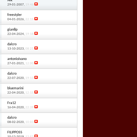
Nik
29-01-2007,
19:46
freestyler
04-01-2026,
22:15
gian8p
22-04-2024,
19:18
dalcro
13-10-2023,
08:21
antonioivano
27-01-2021,
12:00
dalcro
22-07-2020,
19:13
bluemarini
22-04-2020,
12:15
Fra12
16-04-2020,
22:39
dalcro
08-02-2020,
10:03
FILIPPOSS
10-12-2019,
12:52