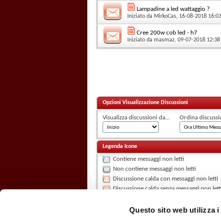
Lampadine a led wattaggio ?
Iniziato da
MirkoCas
, 16-08-2018 16:0
Cree 200w cob led - h7
Iniziato da
masmaz
, 09-07-2018 12:38
Opzioni Visualizzazione Discussioni
Visualizza discussioni da...
Ordina discussi
Legenda Icone
Contiene messaggi non letti
Non contiene messaggi non letti
Discussione calda con messaggi non letti
Discussione calda senza messaggi non lett
La discussione è chiusa
Hai scritto in questa discussione
Questo sito web utilizza i