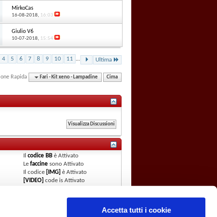
MirkoCas
16-08-2018,
16:03
Giulio V6
10-07-2018,
15:54
4
5
6
7
8
9
10
11
...
Ultima
ione Rapida
Fari - Kit xeno - Lampadine
Cima
Il
codice BB
è
Attivato
Le
faccine
sono
Attivato
Il codice
[IMG]
è
Attivato
[VIDEO]
code is
Attivato
Il codice HTML è
Attivato
Regole del Forum
Accetta tutti i cookie