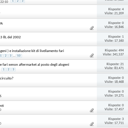
1
2
3
 22:10
Risposte:
4
Visite: 21,209
7
Risposte:
0
PA
Visite: 16,846
Risposte:
1
A3 8L del 2002
Visite: 17,160
Risposte:
494
ni ) e installazione kit di livellamento fari
Visite: 341,537
1
2
3
...
50
Risposte:
21
ari xenon aftermarket al posto degli alogeni
Visite: 83,471
1
2
3
Risposte:
0
circuito?
Visite: 18,468
Risposte:
0
Visite: 19,271
6
Risposte:
0
nti
Visite: 17,457
0
Risposte:
3
Visite: 17,711
0