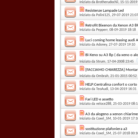
Iniziato da
Brotherudochii
, 15-11-2019
Resistenze Lampade Led
Iniziato da
Polini125
, 29-07-2019 21:0
Retrofit Bixenon da Xenon A3 8
Iniziato da
Pepperr
, 08-09-2019 18:18
Luci coming home leasing audi 
Iniziato da
Adoney
, 27-07-2019 19:10
Bi-Xeno su A3 8p ( da xeno o aloge
Iniziato da
Strum
, 17-04-2008 23:45
[FACCIAMO CHIAREZZA] Montare f
Iniziato da
Ombrah
, 21-01-2015 00:52
HELP:Centralina confort o corto 
Iniziato da
TeoAudi
, 13-04-2019 16:31
Fari LED e assetto
Iniziato da
veloce288
, 25-03-2019 08:1
A3 da alogeno a xenon chiarime
Iniziato da
Coxel_SM
, 10-01-2019 17:1
sostituzione plafoniera a3
Iniziato da
Coxel_SM
, 25-07-2018 00:1