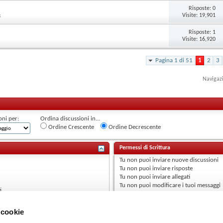
Risposte:
0
Visite: 19,901
3
Risposte:
1
Visite: 16,920
Pagina 1 di 51
1
2
3
Navigaz
oni per:
Ordina discussioni in...
Ordine Crescente
Ordine Decrescente
Permessi di Scrittura
Tu
non puoi
inviare nuove discussioni
Tu
non puoi
inviare risposte
Tu
non puoi
inviare allegati
Tu
non puoi
modificare i tuoi messaggi
i
 cookie