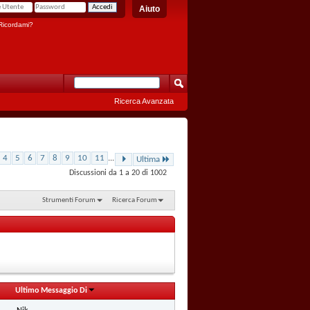
Aiuto
icordami?
Ricerca Avanzata
4
5
6
7
8
9
10
11
...
Ultima
Discussioni da 1 a 20 di 1002
Strumenti Forum
Ricerca Forum
Ultimo Messaggio Di