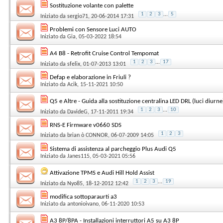
Sostituzione volante con palette
1
2
3
...
5
Iniziato da
sergio71
, 20-06-2014 17:31
Problemi con Sensore Luci AUTO
Iniziato da
Gia
, 05-03-2022 18:54
A4 B8 - Retrofit Cruise Control Tempomat
1
2
3
...
17
Iniziato da
sfelix
, 01-07-2013 13:01
Defap e elaborazione in Friuli ?
Iniziato da
Acik
, 15-11-2021 10:50
Q5 e Altre - Guida alla sostituzione centralina LED DRL (luci diurne
1
2
3
...
10
Iniziato da
DavideG
, 17-11-2011 19:34
RNS-E Firmware v0660 SDS
1
2
3
Iniziato da
brian ò CONNOR
, 06-07-2009 14:05
Sistema di assistenza al parcheggio Plus Audi Q5
Iniziato da
Janes115
, 05-03-2021 05:56
Attivazione TPMS e Audi Hill Hold Assist
1
2
3
...
19
Iniziato da
Nyo85
, 18-12-2012 12:42
modifica sottoparaurti a3
Iniziato da
antonioivano
, 06-11-2020 10:53
A3 8P/8PA - Installazioni interruttori A5 su A3 8P