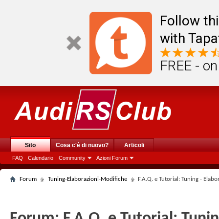
Follow th
with Tapa
FREE - on
Sito
Cosa c'è di nuovo?
Articoli
FAQ
Calendario
Community
Azioni Forum
Forum
Tuning-Elaborazioni-Modifiche
F.A.Q. e Tutorial: Tuning - Elab
Forum:
F.A.Q. e Tutorial: Tuni