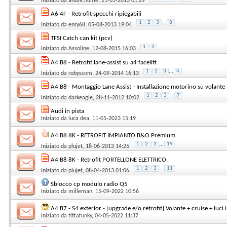
Iniziato da
andre.fiume
, 21-05-2013 01:29
A6 4F - Retrofit specchi ripiegabili
1
2
3
...
8
Iniziato da
enry68
, 05-08-2013 19:04
TFSI Catch can kit (pcv)
1
2
Iniziato da
Assoline
, 12-08-2015 16:03
A4 B8 - Retrofit lane-assist su a4 facelift
1
2
3
...
4
Iniziato da
robyscom
, 24-09-2014 16:13
A4 B8 - Montaggio Lane Assist - Installazione motorino su volante 
1
2
3
...
7
Iniziato da
darkeagle
, 28-11-2012 10:02
Audi in pista
Iniziato da
luca dea
, 11-05-2023 15:19
A4 B8 8K - RETROFIT IMPIANTO B&O Premium
1
2
3
...
19
Iniziato da
plujet
, 18-06-2013 14:25
A4 B8 8K - Retrofit PORTELLONE ELETTRICO
1
2
3
...
11
Iniziato da
plujet
, 08-04-2013 01:06
Sblocco cp modulo radio Q5
Iniziato da
milleman
, 15-09-2022 10:56
A4 B7 - S4 exterior - [upgrade e/o retrofit] Volante + cruise + luci 
Iniziato da
tittafunky
, 04-05-2022 11:37