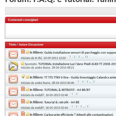
Contenuti consigliati
Titolo
/
Autore Discussione
In Rilievo:
Guida installazione sensori di parcheggio con suppor
1
2
3
...
11
Iniziato da
tt-tfsi
, 10-09-2011 12:02
Spostato:
TUTORIAL Installazione Luci Vano Piedi AUDI TT 2006-20
Iniziato da
andre.fiume
, 28-04-2014 08:21
In Rilievo:
TT TTS TTRS S-line - Guida Smontaggio Calandra ante
1
2
3
...
5
Iniziato da
andre.fiume
, 28-04-2013 00:40
In Rilievo:
TUTORIAL & RETROFIT - A4 B6/B7
1
2
Iniziato da
endy87
, 16-05-2013 02:46
In Rilievo:
Tutorial & retrofit - A4 B8
1
2
3
...
5
Iniziato da
endy87
, 16-05-2013 02:44
In Rilievo:
Carburante efficiente ? Attenti alle contaminazioni.