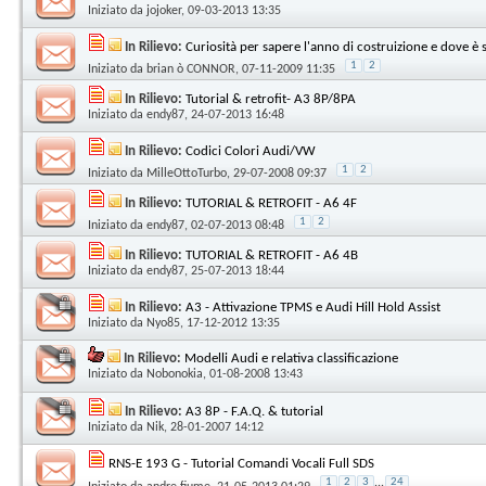
Iniziato da
jojoker
, 09-03-2013 13:35
In Rilievo:
Curiosità per sapere l'anno di costruizione e dove è s
1
2
Iniziato da
brian ò CONNOR
, 07-11-2009 11:35
In Rilievo:
Tutorial & retrofit- A3 8P/8PA
Iniziato da
endy87
, 24-07-2013 16:48
In Rilievo:
Codici Colori Audi/VW
1
2
Iniziato da
MilleOttoTurbo
, 29-07-2008 09:37
In Rilievo:
TUTORIAL & RETROFIT - A6 4F
1
2
Iniziato da
endy87
, 02-07-2013 08:48
In Rilievo:
TUTORIAL & RETROFIT - A6 4B
Iniziato da
endy87
, 25-07-2013 18:44
In Rilievo:
A3 - Attivazione TPMS e Audi Hill Hold Assist
Iniziato da
Nyo85
, 17-12-2012 13:35
In Rilievo:
Modelli Audi e relativa classificazione
Iniziato da
Nobonokia
, 01-08-2008 13:43
In Rilievo:
A3 8P - F.A.Q. & tutorial
Iniziato da
Nik
, 28-01-2007 14:12
RNS-E 193 G - Tutorial Comandi Vocali Full SDS
1
2
3
...
24