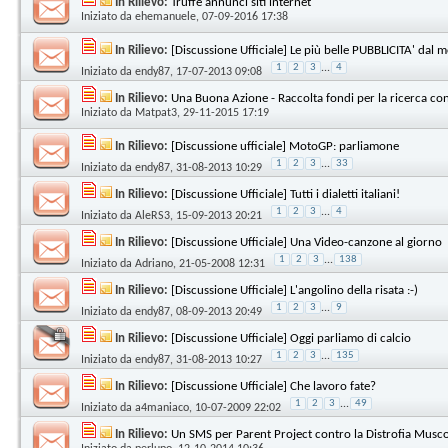
In Rilievo:
Truffe annunci siti internet
Iniziato da
ehemanuele
, 07-09-2016 17:38
In Rilievo:
[Discussione Ufficiale] Le più belle PUBBLICITA' dal 
1
2
3
...
4
Iniziato da
endy87
, 17-07-2013 09:08
In Rilievo:
Una Buona Azione - Raccolta fondi per la ricerca con
Iniziato da
Matpat3
, 29-11-2015 17:19
In Rilievo:
[Discussione ufficiale] MotoGP: parliamone
1
2
3
...
33
Iniziato da
endy87
, 31-08-2013 10:29
In Rilievo:
[Discussione Ufficiale] Tutti i dialetti italiani!
1
2
3
...
4
Iniziato da
AleRS3
, 15-09-2013 20:21
In Rilievo:
[Discussione Ufficiale] Una Video-canzone al giorno
1
2
3
...
138
Iniziato da
Adriano
, 21-05-2008 12:31
In Rilievo:
[Discussione Ufficiale] L'angolino della risata :-)
1
2
3
...
9
Iniziato da
endy87
, 08-09-2013 20:49
In Rilievo:
[Discussione Ufficiale] Oggi parliamo di calcio
1
2
3
...
135
Iniziato da
endy87
, 31-08-2013 10:27
In Rilievo:
[Discussione Ufficiale] Che lavoro fate?
1
2
3
...
49
Iniziato da
a4maniaco
, 10-07-2009 22:02
In Rilievo:
Un SMS per Parent Project contro la Distrofia Musc