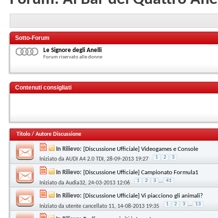
Sotto-Forum
Le Signore degli Anelli
Forum riservato alle donne
Contenuti consigliati
Titolo
/
Autore Discussione
In Rilievo:
[Discussione Ufficiale] Videogames e Console
1
2
3
Iniziato da
AUDI A4 2.0 TDI
, 28-09-2013 19:27
In Rilievo:
[Discussione Ufficiale] Campionato Formula1
1
2
3
...
41
Iniziato da
Audia32
, 24-03-2013 12:06
In Rilievo:
[Discussione Ufficiale] Vi piacciono gli animali?
1
2
3
...
13
Iniziato da
utente cancellato 11
, 14-08-2013 19:35