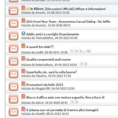
Iniziato da
perlupo
, 12-10-2014 10:36
In Rilievo:
[Discussioni Ufficiali] Utilizzo e informazioni
Iniziato da
Amenic
, 31-08-2013 15:02
Girls From Your Town - Anonymous Cacual Dating - No Selfie
Iniziato da
brunoric
, 12-06-2026 08:22
Addio amici e consiglio finanziamento
Iniziato da
TheGodOdino
, 26-09-2025 01:00
A quanti km siete??
1
2
3
...
16
Iniziato da
Leo89
, 02-06-2011 19:58
Qualita componenti audi nuove
1
2
Iniziato da
federicofiorin
, 10-09-2013 10:01
Superbollo via...sarà la volta buona?
Iniziato da
29palms
, 09-05-2023 17:43
Promozioni michelin 2023
Iniziato da
Maggie180
, 04-04-2023 13:00
Blocco traffico auto con motore a gasolio, fino a Euro VI
1
2
Iniziato da
dalcro
, 14-01-2020 20:41
Il sistema non mi permette di inserire altre immagini
Iniziato da
eliot68
, 08-01-2022 16:41