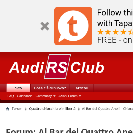
Follow th
with Tapa
FREE - on
Sito
Cosa c'è di nuovo?
Articoli
FAQ
Calendario
Community
Azioni Forum
Forum
Quattro chiacchiere in libertà
Al Bar dei Quattro Anelli - Chiac
Forum:
Al Bar dei Quattro Anel