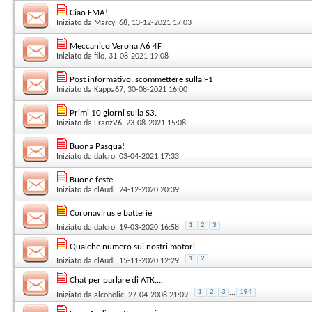
Ciao EMA!
Iniziato da
Marcy_68
, 13-12-2021 17:03
Meccanico Verona A6 4F
Iniziato da
filo
, 31-08-2021 19:08
Post informativo: scommettere sulla F1
Iniziato da
Kappa67
, 30-08-2021 16:00
Primi 10 giorni sulla S3.
Iniziato da
FranzV6
, 23-08-2021 15:08
Buona Pasqua!
Iniziato da
dalcro
, 03-04-2021 17:33
Buone feste
Iniziato da
clAudi
, 24-12-2020 20:39
Coronavirus e batterie
1
2
3
Iniziato da
dalcro
, 19-03-2020 16:58
Qualche numero sui nostri motori
1
2
Iniziato da
clAudi
, 15-11-2020 12:29
Chat per parlare di ATK....
1
2
3
...
194
Iniziato da
alcoholic
, 27-04-2008 21:09