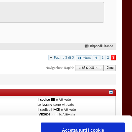
Rispondi Citando
Pagina 3 di 3
1
2
3
Prima
Navigazione Rapida
B8 (2008 ->....)
Cima
Il
codice BB
è
Attivato
Le
faccine
sono
Attivato
Il codice
[IMG]
è
Attivato
[VIDEO]
code is
Attivato
Il codice HTML è
Disattivato
Regole del Forum
Accetta tutti i cookie