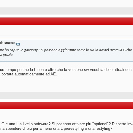
 da
smecca
ome ho capito le gateway L si possono aggioranre come le AA io dovrei avere la G ch
AJ grazie
uo tempo perchè la L non è altro che la versione sw vecchia delle attuali cen
 portata automaticamente ad AE.
..G e una L a livello software? Si possono attivare più "optional"? Rispetto i
na spendere di più per almeno una L prerestyling o una restyling?