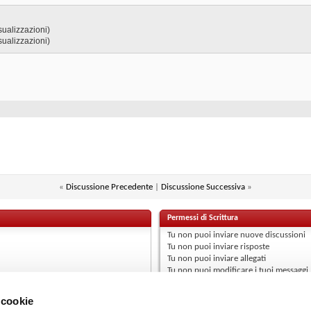
sualizzazioni)
sualizzazioni)
«
Discussione Precedente
|
Discussione Successiva
»
Permessi di Scrittura
Tu
non puoi
inviare nuove discussioni
Tu
non puoi
inviare risposte
Tu
non puoi
inviare allegati
Tu
non puoi
modificare i tuoi messaggi
 cookie