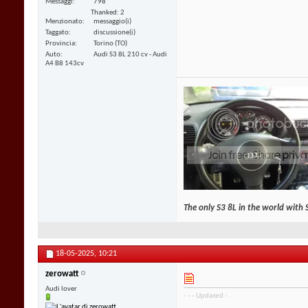
Messaggi
798
Thanked: 2
Menzionato
messaggio(i)
Taggato
discussione(i)
Provincia
Torino (TO)
Auto
Audi S3 8L 210 cv - Audi
A4 B8 143cv
The only S3 8L in the world with 
18-05-2025,
10:21
zerowatt
Audi lover
- - - Updated -