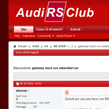
Sito
Cosa c'è di nuovo?
Articoli
FAQ
Calendario
Community
Azioni Forum
Forum
AUDI
A4
B8 (2008 ->....)
gateway most con exte
Lista utenti taggati
Discussione:
gateway most con extended can
08-10-2015,
11:01
sforever
Audi lover
Quindi per una pre-face con MM
Data Registrazione
Dec 2009
Messaggi
307