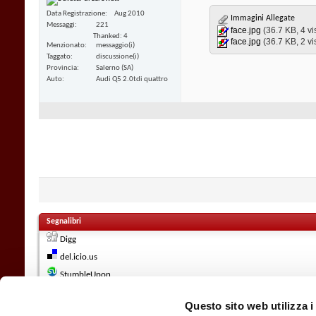
Data Registrazione
Aug 2010
Immagini Allegate
Messaggi
221
face.jpg‎
(36.7 KB, 4 vi
Thanked: 4
face.jpg‎
(36.7 KB, 2 vi
Menzionato
messaggio(i)
Taggato
discussione(i)
Provincia
Salerno (SA)
Auto
Audi Q5 2.0tdi quattro
Segnalibri
Digg
del.icio.us
StumbleUpon
Google
Questo sito web utilizza i