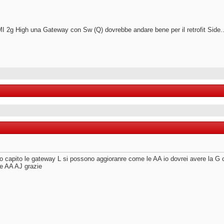
I 2g High una Gateway con Sw (Q) dovrebbe andare bene per il retrofit Side..
o capito le gateway L si possono aggioranre come le AA io dovrei avere la G
re AA AJ grazie