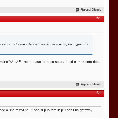
Rispondi Citando
#23
e è sia most che can extended perchèquesta nn si può aggioranre
traline AA - AE...non a caso io ho preso una L ed al momento dello
Rispondi Citando
#24
nvece a una restyling? Cosa si può fare in più con una gateway