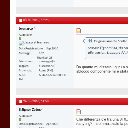
08-10-2015,
16:25
brunarco
Audi lover
Originariamente Scritto
scusate l'ignoranza, da c
Data Registrazione
Sep 2010
alla versioni L oppure AA 
Messaggi
462
Thanked: 28
Menzionato
messaggio(i)
Taggato
discussione(i)
Da quanto mi dissero i guru a s
Provincia
Roma (RM)
sblocco componente mi è stata
Auto
Audi A4 Avant B8 2.0
TDI
24-05-2016,
14:58
Il Signor Zetec
Audi lover
Che differenza c'è tra una 8T0.
restyling? Insomma...vale la pe
Data Registrazione
Apr 2008