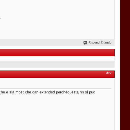
.
Rispondi Citando
#22
 che è sia most che can extended perchèquesta nn si può