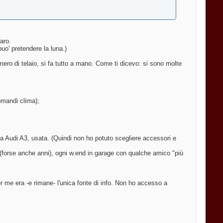
aro.
puo' pretendere la luna.)
umero di telaio, si fa tutto a mano. Come ti dicevo: si sono molte
comandi clima);
ia Audi A3, usata. (Quindi non ho potuto scegliere accessori e
 (forse anche anni), ogni w.end in garage con qualche amico "più
r me era -e rimane- l'unica fonte di info. Non ho accesso a