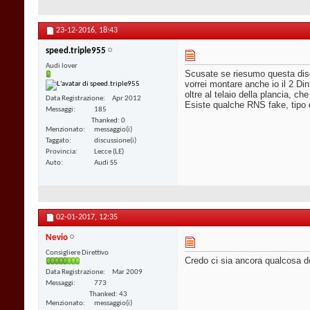
23-12-2016,
18:43
speed.triple955
Audi lover
Scusate se riesumo questa dis
vorrei montare anche io il 2 D
oltre al telaio della plancia, c
Data Registrazione
Apr 2012
Esiste qualche RNS fake, tipo 
Messaggi
185
Thanked: 0
Menzionato
messaggio(i)
Taggato
discussione(i)
Provincia
Lecce (LE)
Auto
Audi S5
02-01-2017,
12:35
Nevio
Consigliere Direttivo
Credo ci sia ancora qualcosa de
Data Registrazione
Mar 2009
Messaggi
773
Thanked: 43
Menzionato
messaggio(i)