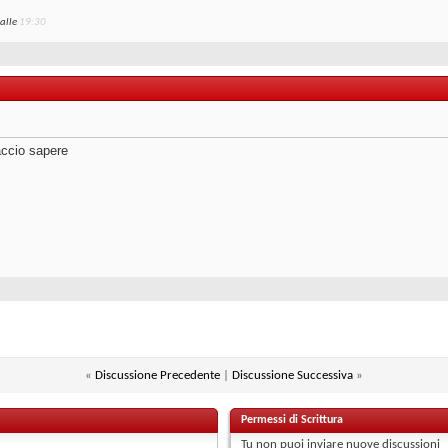
alle
19:30
faccio sapere
«
Discussione Precedente
|
Discussione Successiva
»
Permessi di Scrittura
Tu
non puoi
inviare nuove discussioni