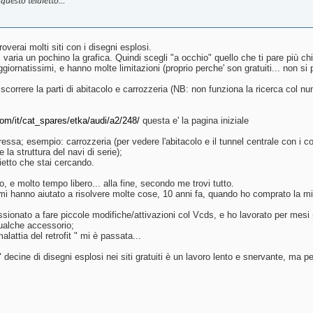
i questo telaietto…
roverai molti siti con i disegni esplosi.
varia un pochino la grafica. Quindi scegli "a occhio" quello che ti pare più chi
iornatissimi, e hanno molte limitazioni (proprio perche' son gratuiti... non si 
 scorrere la parti di abitacolo e carrozzeria (NB: non funziona la ricerca col n
om/it/cat_spares/etka/audi/a2/248/
questa e' la pagina iniziale
eressa; esempio: carrozzeria (per vedere l'abitacolo e il tunnel centrale con i 
la struttura del navi di serie);
laietto che stai cercando.
, e molto tempo libero... alla fine, secondo me trovi tutto.
i, mi hanno aiutato a risolvere molte cose, 10 anni fa, quando ho comprato la m
ionato a fare piccole modifiche/attivazioni col Vcds, e ho lavorato per mesi
ualche accessorio;
lattia del retrofit " mi è passata...
ecine di disegni esplosi nei siti gratuiti è un lavoro lento e snervante, ma pe