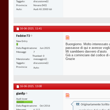
Taggato
discussione(i)
Provincia
Novara (NO)
Auto
Audi A5 2000 tdi
16-06-2025,
11:41
Fedster73
New Entry
Buongiorno. Molto interessato a 
passasse di qui e avesse voglia
Data Registrazione
Jun 2025
Mi sarebbero davvero d’aiuto.
Messaggi
7
Già a cominciare dal codice di
Thanked: 0
Grazie
Menzionato
messaggio(i)
Taggato
discussione(i)
Provincia
Auto
16-06-2025,
13:08
gian8p
Audi lover
Originariamente Scritto
Data Registrazione
Oct 2016
Messaggi
6,112