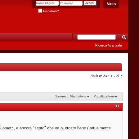
Aiuto
Ricordami?
Ricerca Avanzata
Risultati da 1 a 7 di 7
Strumenti Discussione
Visualizzazione
#1
hilometri, e ancora "sento" che va piuttosto bene ( attualmente