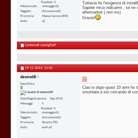
Thanked: 0
Tuttavia ho l'esigenza di instal
Menzionato
messaggio(i)
Sapete mica indicarmi , se ne si
Taggato
discussione(i)
aftermarket ( non rns)
Provincia
Massa-Carrara (MS)
Grazie!
Auto
a2
Contenuti consigliati
19-12-2014,
15:50
desmo08
New Entry
Ciao io dopo quasi 10 anni ho d
smontata a sto cercando di concl
Data Registrazione
Sep 2010
Messaggi
5
Thanked: 0
Menzionato
messaggio(i)
Taggato
discussione(i)
Provincia
Teramo (TE)
Auto
audi a2