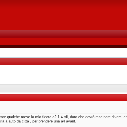
uttare qualche mese la mia fidata a2 1.4 tdi, dato che dovrò macinare diversi c
la a auto da città , per prendere una a4 avant.