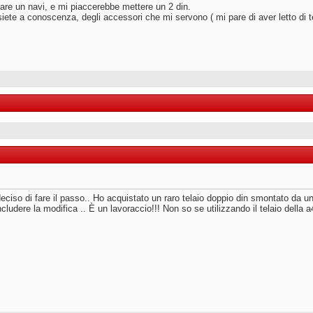
llare un navi, e mi piaccerebbe mettere un 2 din.
ete a conoscenza, degli accessori che mi servono ( mi pare di aver letto di tel
eciso di fare il passo.. Ho acquistato un raro telaio doppio din smontato da
udere la modifica .. È un lavoraccio!!! Non so se utilizzando il telaio della a4 