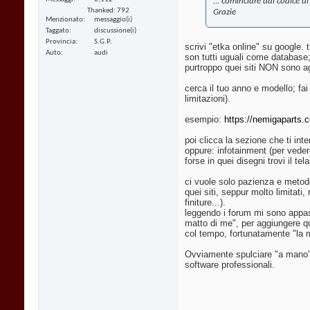
... cominciare dal codice d
Thanked: 792
Grazie
Menzionato
messaggio(i)
Taggato
discussione(i)
Provincia
S.G.P.
scrivi "etka online" su google. t
Auto
audi
son tutti uguali come database; 
purtroppo quei siti NON sono agg
cerca il tuo anno e modello; fai
limitazioni).
esempio:
https://nemigaparts.c
poi clicca la sezione che ti int
oppure: infotainment (per vedere 
forse in quei disegni trovi il te
ci vuole solo pazienza e metodo
quei siti, seppur molto limitat
finiture...).
leggendo i forum mi sono appass
matto di me", per aggiungere q
col tempo, fortunatamente "la ma
Ovviamente spulciare "a mano" d
software professionali.