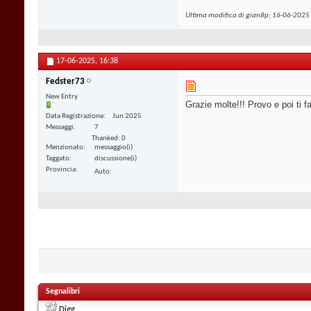
Ultima modifica di gian8p; 16-06-2025 
17-06-2025,
16:38
Fedster73
New Entry
Grazie molte!!! Provo e poi ti 
Data Registrazione
Jun 2025
Messaggi
7
Thanked: 0
Menzionato
messaggio(i)
Taggato
discussione(i)
Provincia
Auto
Segnalibri
Digg