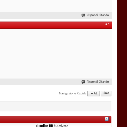
Rispondi Citando
#7
Rispondi Citando
Navigazione Rapida
A2
Cima
Il
codice BB
è
Attivato