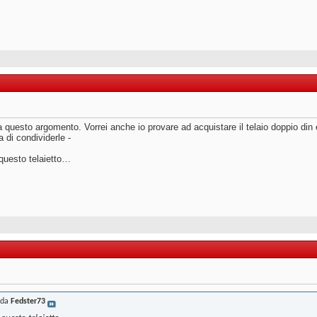
questo argomento. Vorrei anche io provare ad acquistare il telaio doppio din e t
 di condividerle -
 questo telaietto…
 da
Fedster73