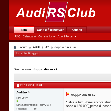
Sito
Cosa c'è di nuovo?
Articoli
FAQ
Calendario
Community
Azioni Forum
Forum
AUDI
A2
doppio din su a2
Lista utenti taggati
Discussione:
doppio din su a2
22-11-2014,
14:31
AudiEnx
doppio din su a2
New Entry
Salve a tutti.Vorrei ancora sfr
Data Registrazione
Nov 2014
sono a 150.000),prima di passar
Messaggi
16