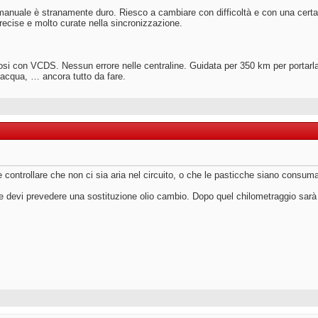
anuale è stranamente duro. Riesco a cambiare con difficoltà e con una cert
recise e molto curate nella sincronizzazione.
osi con VCDS. Nessun errore nelle centraline. Guidata per 350 km per portarl
pa acqua, … ancora tutto da fare.
re controllare che non ci sia aria nel circuito, o che le pasticche siano consu
devi prevedere una sostituzione olio cambio. Dopo quel chilometraggio sarà da