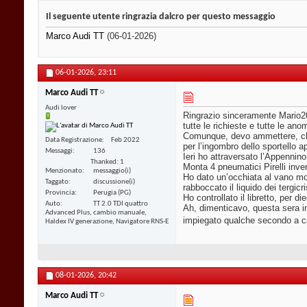
Il seguente utente ringrazia dalcro per questo messaggio
Marco Audi TT
(06-01-2026)
06-01-2026,
23:11
Marco Audi TT
Audi lover
Ringrazio sinceramente Mario20
tutte le richieste e tutte le ano
Comunque, devo ammettere, che 
Data Registrazione
Feb 2022
per l’ingombro dello sportello 
Messaggi
136
Ieri ho attraversato l’Appennin
Thanked: 1
Monta 4 pneumatici Pirelli inve
Menzionato
messaggio(i)
Ho dato un’occhiata al vano mot
Taggato
discussione(i)
rabboccato il liquido dei tergicris
Provincia
Perugia (PG)
Ho controllato il libretto, per d
Auto
TT 2.0 TDI quattro
Ah, dimenticavo, questa sera im
Advanced Plus, cambio manuale,
impiegato qualche secondo a ca
Haldex IV generazione, Navigatore RNS-E
08-01-2026,
20:42
Marco Audi TT