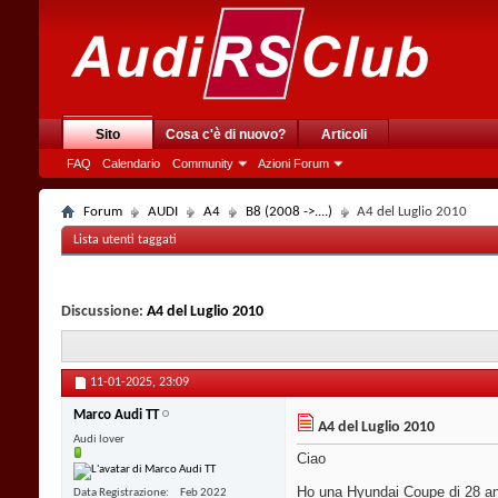
Sito
Cosa c'è di nuovo?
Articoli
FAQ
Calendario
Community
Azioni Forum
Forum
AUDI
A4
B8 (2008 ->....)
A4 del Luglio 2010
Lista utenti taggati
Discussione:
A4 del Luglio 2010
11-01-2025,
23:09
Marco Audi TT
A4 del Luglio 2010
Audi lover
Ciao
Ho una Hyundai Coupe di 28 ann
Data Registrazione
Feb 2022