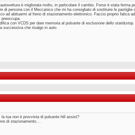
’autovettura è migliorata molto, in particolare il cambio. Forse è stata ferma 
i persona con il Meccanico che mi ha consigliato di sostituire le pastiglie dei
co ad abituarmi al freno di stazionamento elettronico. Faccio proprio fatica ad
i preoccupa.
difica con VCDS per dare memoria al pulsante di esclusione dello start&stop. 
ta successiva che risalgo in auto.
 la tua non è provvista di pulsante hill assist?
reno di stazionamento....