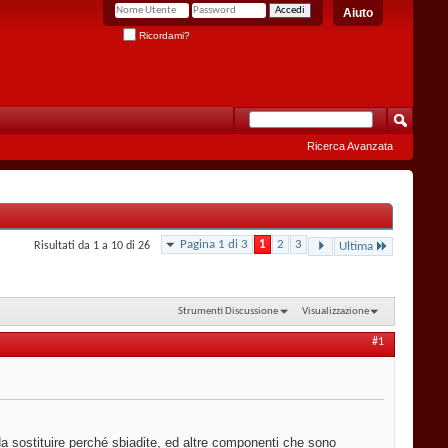
Aiuto
Ricordami?
Ricerca Avanzata
Pagina 1 di 3
1
2
3
Risultati da 1 a 10 di 26
Ultima
Strumenti Discussione
Visualizzazione
#1
a sostituire perché sbiadite, ed altre componenti che sono