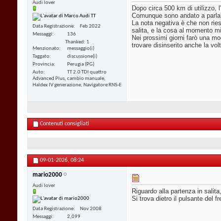
Audi lover
Dopo circa 500 km di utilizzo, l
Comunque sono andato a parlare d
La nota negativa è che non ries
Data Registrazione
Feb 2022
salita, e la cosa al momento m
Messaggi
136
Nei prossimi giorni farò una mo
Thanked: 1
trovare disinserito anche la vol
Menzionato
messaggio(i)
Taggato
discussione(i)
Provincia
Perugia (PG)
Auto
TT 2.0 TDI quattro
Advanced Plus, cambio manuale,
Haldex IV generazione, Navigatore RNS-E
Contenuti consigliati
09-01-2026,
08:24
mario2000
Audi lover
Riguardo alla partenza in salita,
Si trova dietro il pulsante del f
Data Registrazione
Nov 2008
Messaggi
2,099