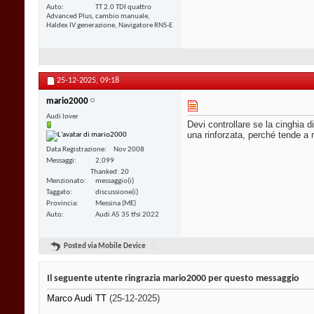
Auto
TT 2.0 TDI quattro
Advanced Plus, cambio manuale,
Haldex IV generazione, Navigatore RNS-E
25-12-2025,
09:18
mario2000
Audi lover
Devi controllare se la cinghia 
una rinforzata, perché tende a 
Data Registrazione
Nov 2008
Messaggi
2,099
Thanked: 20
Menzionato
messaggio(i)
Taggato
discussione(i)
Provincia
Messina (ME)
Auto
Audi A5 35 tfsi 2022
Posted via Mobile Device
Il seguente utente ringrazia mario2000 per questo messaggio
Marco Audi TT
(25-12-2025)