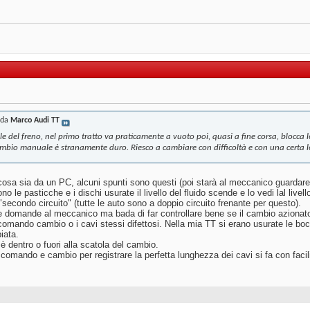
 da
Marco Audi TT
 del freno, nel primo tratto va praticamente a vuoto poi, quasi a fine corsa, blocca le
ambio manuale è stranamente duro. Riesco a cambiare con difficoltà e con una certa le
osa sia da un PC, alcuni spunti sono questi (poi starà al meccanico guardare
o le pasticche e i dischi usurate il livello del fluido scende e lo vedi lal livel
secondo circuito" (tutte le auto sono a doppio circuito frenante per questo).
 domande al meccanico ma bada di far controllare bene se il cambio azionato
 comando cambio o i cavi stessi difettosi. Nella mia TT si erano usurate le boc
iata.
 dentro o fuori alla scatola del cambio.
 comando e cambio per registrare la perfetta lunghezza dei cavi si fa con facil