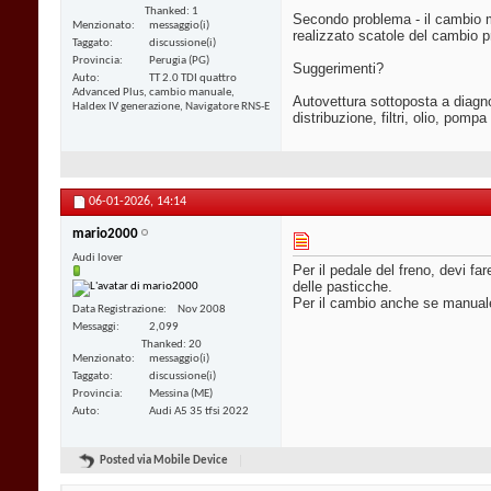
Thanked: 1
Secondo problema - il cambio m
Menzionato
messaggio(i)
realizzato scatole del cambio p
Taggato
discussione(i)
Provincia
Perugia (PG)
Suggerimenti?
Auto
TT 2.0 TDI quattro
Advanced Plus, cambio manuale,
Autovettura sottoposta a diagn
Haldex IV generazione, Navigatore RNS-E
distribuzione, filtri, olio, pom
06-01-2026,
14:14
mario2000
Audi lover
Per il pedale del freno, devi fa
delle pasticche.
Per il cambio anche se manuale 
Data Registrazione
Nov 2008
Messaggi
2,099
Thanked: 20
Menzionato
messaggio(i)
Taggato
discussione(i)
Provincia
Messina (ME)
Auto
Audi A5 35 tfsi 2022
Posted via Mobile Device