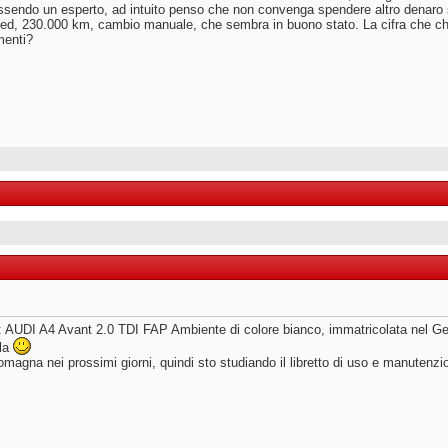
sendo un esperto, ad intuito penso che non convenga spendere altro denaro s
d, 230.000 km, cambio manuale, che sembra in buono stato. La cifra che chi
menti?
o: AUDI A4 Avant 2.0 TDI FAP Ambiente di colore bianco, immatricolata nel G
ola
magna nei prossimi giorni, quindi sto studiando il libretto di uso e manutenzi