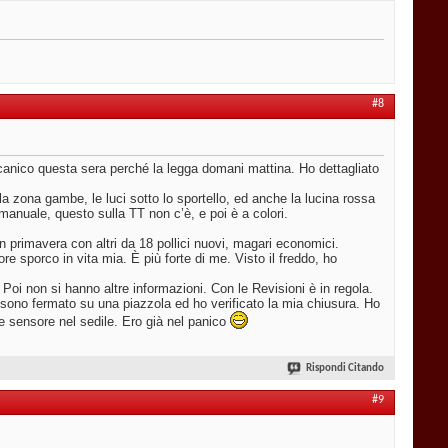
#8
anico questa sera perché la legga domani mattina. Ho dettagliato
zona gambe, le luci sotto lo sportello, ed anche la lucina rossa
manuale, questo sulla TT non c’è, e poi è a colori.
n primavera con altri da 18 pollici nuovi, magari economici.
sporco in vita mia. È più forte di me. Visto il freddo, ho
m. Poi non si hanno altre informazioni. Con le Revisioni è in regola.
 sono fermato su una piazzola ed ho verificato la mia chiusura. Ho
e sensore nel sedile. Ero già nel panico
Rispondi Citando
#9