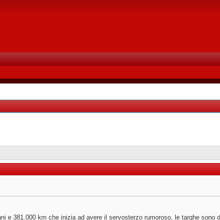
i e 381.000 km che inizia ad avere il servosterzo rumoroso, le targhe sono d