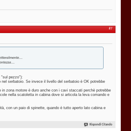
#7
tteralmente....
ntezza....
 "sul pezzo"):
lo nel serbatoio. Se invece il livello del serbatoio è OK potrebbe
 in zona motore è duro anche con i cavi staccati perchè potrebbe
cole nella scatoletta in cabina dove si articola la leva comando e
ità, con un paio di spinette, quando è tutto aperto lato cabina e
Rispondi Citando