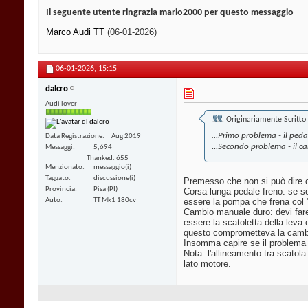
Il seguente utente ringrazia mario2000 per questo messaggio
Marco Audi TT
(06-01-2026)
06-01-2026,
15:15
dalcro
Audi lover
Originariamente Scritto
…Primo problema - il pedale
Data Registrazione
Aug 2019
...Secondo problema - il c
Messaggi
5,694
Thanked: 655
Menzionato
messaggio(i)
Taggato
discussione(i)
Premesso che non si può dire c
Provincia
Pisa (PI)
Corsa lunga pedale freno: se son
essere la pompa che frena col "
Auto
TT Mk1 180cv
Cambio manuale duro: devi fare
essere la scatoletta della leva
questo comprometteva la camb
Insomma capire se il problema è
Nota: l'allineamento tra scatola
lato motore.