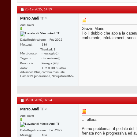
25-12-2025,
14:39
Marco Audi TT
Audi lover
Grazie Mario.
Ho il dubbio che abbia la cate
carburante, infotainment, sono 
Data Registrazione
Feb 2022
Messaggi
136
Thanked: 1
Menzionato
messaggio(i)
Taggato
discussione(i)
Provincia
Perugia (PG)
Auto
TT 2.0 TDI quattro
Advanced Plus, cambio manuale,
Haldex IV generazione, Navigatore RNS-E
06-01-2026,
07:54
Marco Audi TT
Audi lover
… allora:
Primo problema - il pedale del 
Data Registrazione
Feb 2022
frenata non è progressiva ed av
Messaggi
136