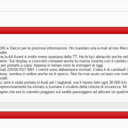
00 e Dalcro per le preziose informazioni. Ho mandato una e-mail al mio Mecc
malie.
la A4 Avant è molto meno spartana della TT. Ha le luci abitacolo anche nella 
aperto. Sul display a cruscotto compare anche la marcia inserita con il cambio 
o per portarla a casa. Appena in tempo visto le immagini di oggi.
rnali 225/50 R17 94H. I cerchi sono abbastanza rovinati. L’idea è di cambiarli i
ore, sembra in ordine anche se è sporco. Non ho mai avuto un’auto con motore 
talli.
ieci anni è stata portata in Audi per i tagliandi, ma li hanno fatti ogni 30.000 k
provvisamente ha iniziato a suonare il cicalino della cintura di sicurezza. Mi
pire che era lo zainetto poggiato sul sedile passeggero ad attivare un qualch