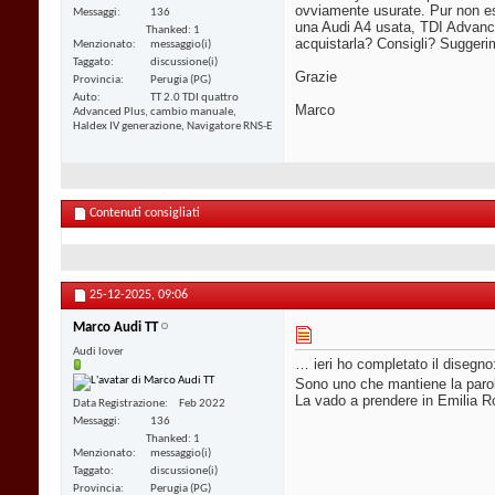
ovviamente usurate. Pur non es
Messaggi
136
una Audi A4 usata, TDI Advance
Thanked: 1
acquistarla? Consigli? Suggeri
Menzionato
messaggio(i)
Taggato
discussione(i)
Grazie
Provincia
Perugia (PG)
Auto
TT 2.0 TDI quattro
Marco
Advanced Plus, cambio manuale,
Haldex IV generazione, Navigatore RNS-E
Contenuti consigliati
25-12-2025,
09:06
Marco Audi TT
Audi lover
… ieri ho completato il disegn
Sono uno che mantiene la par
La vado a prendere in Emilia Ro
Data Registrazione
Feb 2022
Messaggi
136
Thanked: 1
Menzionato
messaggio(i)
Taggato
discussione(i)
Provincia
Perugia (PG)