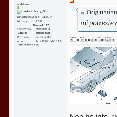
Audi lover
Originaria
Data Registrazione
Jul 2014
Messaggi
1,630
mi potreste a
Thanked: 117
Menzionato
messaggio(i)
Taggato
discussione(i)
Provincia
Bergamo (BG)
Auto
Audi A3 8P1 MY10 1.8
TFSI Quattro S-Line
Non ho info. r