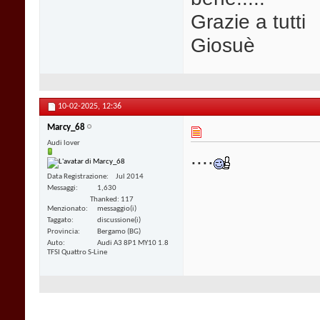
Grazie a tutti
Giosuè
10-02-2025,
12:36
Marcy_68
Audi lover
....
Data Registrazione
Jul 2014
Messaggi
1,630
Thanked: 117
Menzionato
messaggio(i)
Taggato
discussione(i)
Provincia
Bergamo (BG)
Auto
Audi A3 8P1 MY10 1.8
TFSI Quattro S-Line