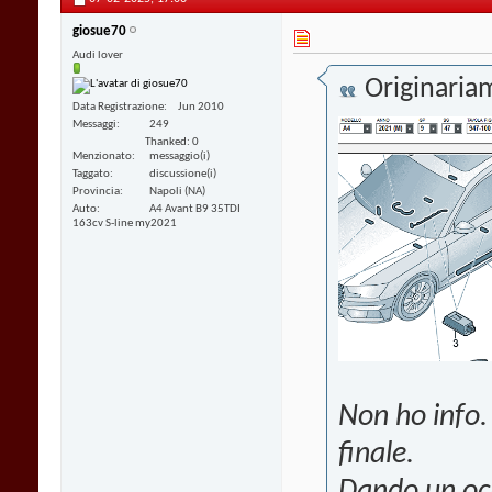
giosue70
Audi lover
Originaria
Data Registrazione
Jun 2010
Messaggi
249
Thanked: 0
Menzionato
messaggio(i)
Taggato
discussione(i)
Provincia
Napoli (NA)
Auto
A4 Avant B9 35TDI
163cv S-line my2021
Non ho info.
finale.
Dando un occ