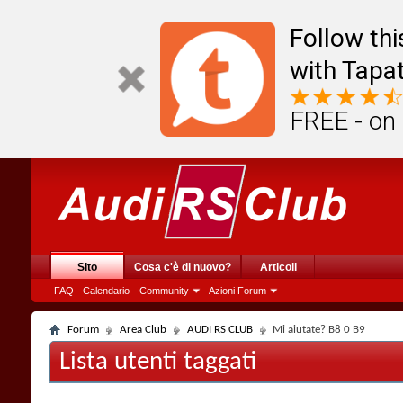
Follow th
with Tapat
FREE - on
Sito
Cosa c'è di nuovo?
Articoli
FAQ
Calendario
Community
Azioni Forum
Forum
Area Club
AUDI RS CLUB
Mi aiutate? B8 0 B9
Lista utenti taggati