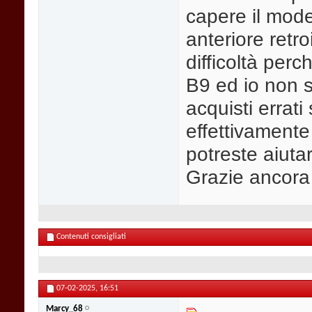
capere il model
anteriore retro
difficoltà perc
B9 ed io non s
acquisti errat
effettivamente
potreste aiutar
Grazie ancora
Contenuti consigliati
07-02-2025,
16:51
Marcy_68