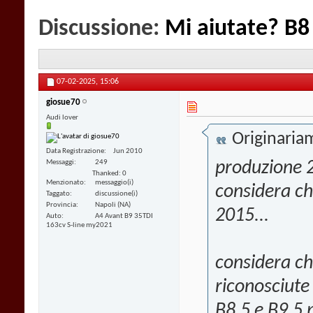
Discussione:
Mi aiutate? B8
07-02-2025,
15:06
giosue70
Audi lover
Originaria
Data Registrazione
Jun 2010
Messaggi
249
produzione 2
Thanked: 0
Menzionato
messaggio(i)
considera che
Taggato
discussione(i)
Provincia
Napoli (NA)
2015...
Auto
A4 Avant B9 35TDI
163cv S-line my2021
considera ch
riconosciute
B8,5 e B9,5 p