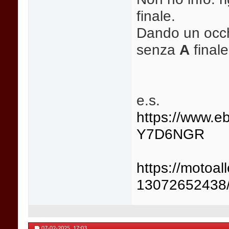
finale.
Dando un occh
senza
A
finale
e.s.
https://www.e
Y7D6NGR
https://motoal
13072652438
07-02-2025,
17:03