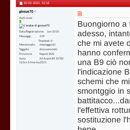
10-02-2025,
12:16
giosue70
Audi lover
Buongiorno a t
adesso, intanto
Data Registrazione
Jun 2010
Messaggi
249
che mi avete d
Thanked: 0
Menzionato
messaggio(i)
hanno conferm
Taggato
discussione(i)
Provincia
Napoli (NA)
Auto
A4 Avant B9 35TDI
una B9 ciò non
163cv S-line my2021
l'indicazione B
schemi che mi 
smontggio in s
battitacco...da
l'effettiva rott
sostituzione l'
bene.....