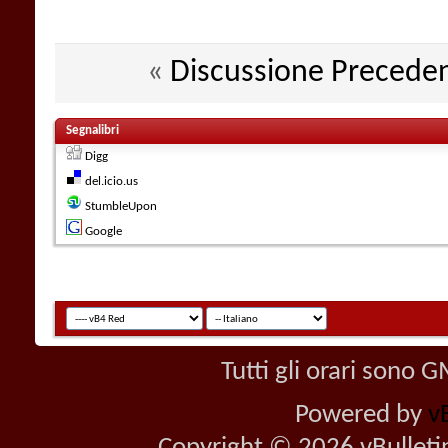
«
Discussione Precede
Segnalibri
Digg
del.icio.us
StumbleUpon
Google
Tutti gli orari sono
Powered by
v