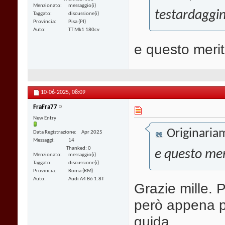
Menzionato
messaggio(i)
testardaggin
Taggato
discussione(i)
Provincia
Pisa (PI)
Auto
TT Mk1 180cv
e questo merit
10-06-2025,
08:09
FraFra77
New Entry
Originaria
Data Registrazione
Apr 2025
Messaggi
14
Thanked: 0
e questo mer
Menzionato
messaggio(i)
Taggato
discussione(i)
Provincia
Roma (RM)
Auto
Audi A4 B6 1.8T
Grazie mille. 
però appena p
guida