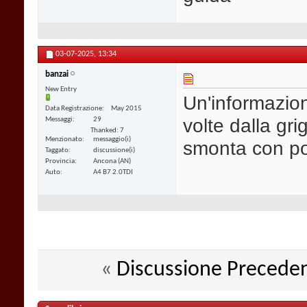
03-07-2025,
13:34
banzai
New Entry
Un'informazion
Data Registrazione
May 2015
volte dalla gri
Messaggi
29
Thanked: 7
Menzionato
messaggio(i)
smonta con p
Taggato
discussione(i)
Provincia
Ancona (AN)
Auto
A4 B7 2.0TDI
«
Discussione Precede