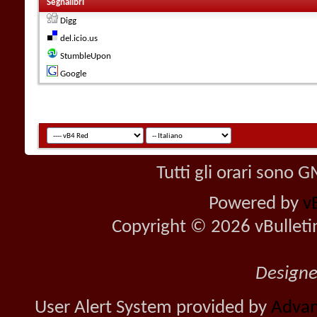
Segnalibri
Digg
del.icio.us
StumbleUpon
Google
Tutti gli orari sono
Powered by
v
Copyright © 2026 vBulletin 
Design
User Alert System provided by
Advan