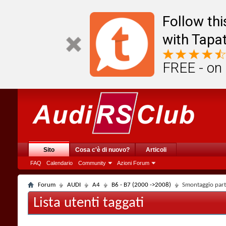
Follow th
with Tapat
FREE - on
Sito
Cosa c'è di nuovo?
Articoli
FAQ
Calendario
Community
Azioni Forum
Forum
AUDI
A4
B6 - B7 (2000 ->2008)
Smontaggio part
Lista utenti taggati