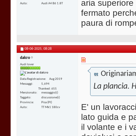
aria superiore
Auto
Audi A4 B6 1.8T
fermato perch
paura di rompe
08-06-2025,
08:28
dalcro
Audi lover
Originaria
Data Registrazione
Aug 2019
Messaggi
5,694
La plancia. H
Thanked: 655
Menzionato
messaggio(i)
Taggato
discussione(i)
Provincia
Pisa (PI)
E' un lavoracc
Auto
TT Mk1 180cv
lato guida e p
il volante e i 