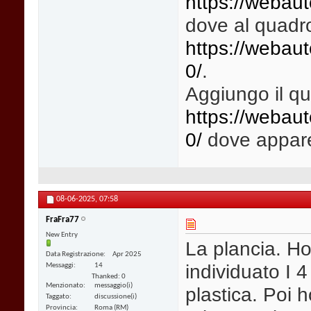
https://webaut
dove al quadro
https://webau
0/
.
Aggiungo il q
https://webau
0/
dove appare 
08-06-2025,
07:58
FraFra77
New Entry
La plancia. Ho
Data Registrazione
Apr 2025
individuato I 4
Messaggi
14
Thanked: 0
Menzionato
messaggio(i)
plastica. Poi 
Taggato
discussione(i)
Provincia
Roma (RM)