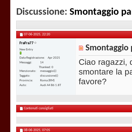
Discussione:
Smontaggio par
07-06-2025,
22:20
FraFra77
Smontaggio p
New Entry
Data Registrazione
Apr 2025
Ciao ragazzi,
Messaggi
14
Thanked: 0
smontare la pa
Menzionato
messaggio(i)
Taggato
discussione(i)
favore?
Provincia
Roma (RM)
Auto
Audi A4 B6 1.8T
Contenuti consigliati
08-06-2025,
07:05