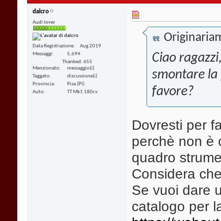
dalcro
Audi lover
Originaria
Data Registrazione
Aug 2019
Messaggi
5,694
Ciao ragazzi
Thanked: 655
Menzionato
messaggio(i)
smontare la 
Taggato
discussione(i)
Provincia
Pisa (PI)
favore?
Auto
TT Mk1 180cv
Dovresti per f
perchè non è c
quadro strume
Considera che 
Se vuoi dare u
catalogo per l