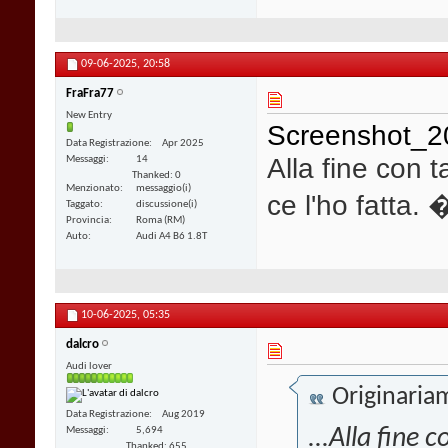
09-06-2025,
20:58
FraFra77
New Entry
Screenshot_2
Data Registrazione
Apr 2025
Alla fine con 
Messaggi
14
Thanked: 0
Menzionato
messaggio(i)
ce l'ho fatta.
Taggato
discussione(i)
Provincia
Roma (RM)
Auto
Audi A4 B6 1.8T
10-06-2025,
05:35
dalcro
Audi lover
Originaria
Data Registrazione
Aug 2019
Messaggi
5,694
...Alla fine 
Thanked: 655