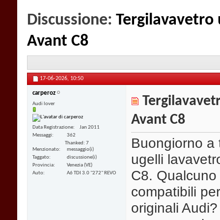
Discussione:
Tergilavavetro 
Avant C8
17-06-2026,
10:50
carperoz
Tergilavavetr
Audi lover
Avant C8
Data Registrazione
Jan 2011
Messaggi
362
Buongiorno a tu
Thanked: 7
Menzionato
messaggio(i)
ugelli lavavetr
Taggato
discussione(i)
Provincia
Venezia (VE)
C8. Qualcuno s
Auto
A6 TDI 3.0 "272" REVO
compatibili pe
originali Audi