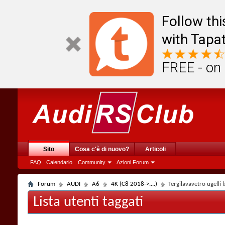
Follow th
with Tapat
FREE - on
Sito
Cosa c'è di nuovo?
Articoli
FAQ
Calendario
Community
Azioni Forum
Forum
AUDI
A6
4K (C8 2018->....)
Tergilavavetro ugelli
Lista utenti taggati