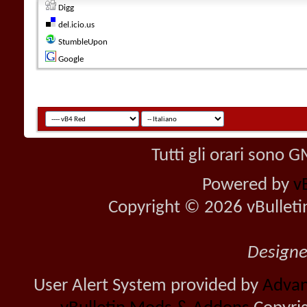
Digg
del.icio.us
StumbleUpon
Google
Tutti gli orari sono
Powered by
v
Copyright © 2026 vBulletin 
Design
User Alert System provided by
Advan