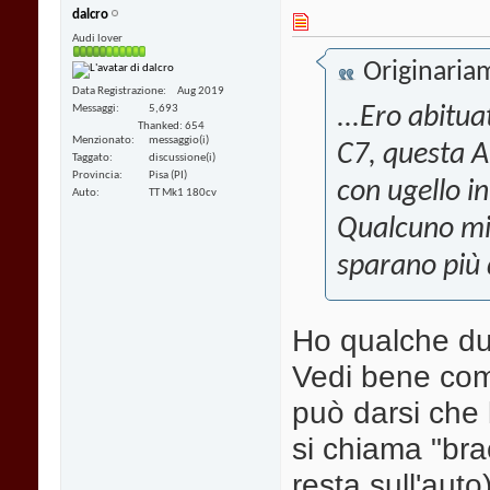
dalcro
Audi lover
Originaria
Data Registrazione
Aug 2019
Messaggi
5,693
...Ero abitu
Thanked: 654
Menzionato
messaggio(i)
C7, questa A6
Taggato
discussione(i)
Provincia
Pisa (PI)
con ugello i
Auto
TT Mk1 180cv
Qualcuno mi 
sparano più d
Ho qualche dub
Vedi bene come
può darsi che l
si chiama "brac
resta sull'auto