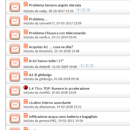
Problema Sensore angolo sterzata
1
2
3
Iniziato da
rudyx
, 18-10-2017 11:33
Problema....
Iniziato da
samuele71
, 07-01-2017 22:09
Problema Chiusura con telecomando
Iniziato da
nardo.e
, 23-11-2014 03:43
Acquisto A2 .... cosa ne dite?
Iniziato da
DreamA2
, 25-10-2018 13:48
le A2 hanno tutte i 17"
1
2
3
Iniziato da
AleksHF
, 11-01-2009 19:06
A2 di gtidesign
Iniziato da
gtidesign
, 01-06-2018 09:56
1.4 75cv, TOP: Rumore in accelerazione
Iniziato da
rivo900
, 10-04-2018 23:09
cicalino interno assordante
Iniziato da
albanomax
, 19-02-2018 23:11
infiltrazione acqua vano batteria e bagagliaio
Iniziato da
genova1962
, 19-02-2011 19:34