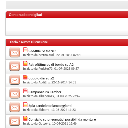
Contenuti consigliati
Titolo
/
Autore Discussione
CAMBIO VOLANTE
Iniziato da
bcctno.audi
, 22-01-2014 02:01
Retrofitting pc di bordo su A2
Iniziato da
Fedster73
, 01-07-2025 09:57
doppio din su a2
Iniziato da
AudiEnx
, 22-11-2014 14:31
Campanatura Camber
Iniziato da
albanomax
, 31-03-2025 22:42
Spia candelette lampeggianti
Iniziato da
Sbbarra
, 13-03-2024 11:23
Consiglio su pneumatici possibili da montare
Iniziato da
Gaty648
, 10-04-2021 16:46