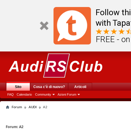
Follow th
with Tapa
FREE - on
Sito
Cosa c'è di nuovo?
Articoli
FAQ
Calendario
Community
Azioni Forum
Forum
AUDI
A2
Forum:
A2