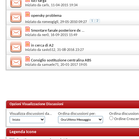
luci targa
Iniziato da
carls
, 11-04-2015 19:34
opensky problema
1
2
Iniziato da
romeogigli
, 29-05-2010 09:27
Smontare fanale posteriore dx ...
Iniziato da
ner0
, 16-09-2015 15:49
in cerca di A2
Iniziato da
savio512
, 31-08-2016 23:27
Consiglio sostituzione centralina ABS
Iniziato da
samuele71
, 20-01-2017 19:05
Opzioni Visualizzazione Discussioni
Visualizza discussioni da...
Ordina discussioni per:
Ordina discussioni 
Ordine Cresce
Legenda Icone