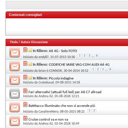
Contenuti consigliati
Titolo
/
Autore Discussione
In Rilievo:
A6 4G - Solo FOTO
1
2
3
...
8
Iniziato da
endy87
, 31-07-2013 10:36
In Rilievo:
CODIFICHE VARIE VAG-COM AUDI A6 4G
1
2
3
...
8
Iniziato da
brian ò CONNOR
, 30-04-2014 16:52
In Rilievo:
Piccola indagine
Iniziato da
Croixdusud
, 09-08-2015 14:56
Fari alternativi (attuali full led) per A6 C7 allroad
Iniziato da
Andrea 62
, 05-08-2026 12:21
Battitacco illuminato che non si accende più
1
2
Iniziato da
CavaliereNero
, 08-05-2021 08:22
Cruise control va e non va
Iniziato da
Andrea 62
, 02-04-2026 16:49