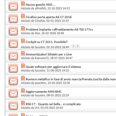
Nuovo gasolio HVO....
Iniziato da
alfredV6
, 22-10-2023 14:13
Cicalino porta aperta A6 C7 2016
Iniziato da
Ginofox
, 02-01-2023 12:19
Problemi impianto raffreddamento A6 TDI 177cv
Iniziato da
Don
, 16-02-2026 18:48
Cockpit su C7 2011. Possibile?
1
2
Iniziato da
lacustre
, 02-10-2023 16:49
Ammortizzatori blistein per s-Line
Iniziato da
Romano72
, 18-07-2025 20:47
Quale software per aggiornare il sistema
Iniziato da
lacustre
, 11-06-2025 19:23
Rumore metallico in fase di avvio marcia/frenata (uscita dalla mar
Iniziato da
ponchtm
, 23-04-2025 22:30
Aggiornamento MMI RMC
Iniziato da
lacustre
, 08-05-2023 22:29
RS6 C7 - Quanto sei bella... e complicata
Iniziato da
LT4
, 05-03-2025 20:43