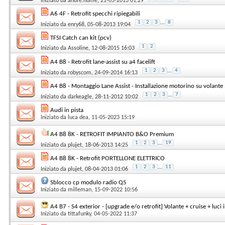
Iniziato da
andre.fiume
, 21-05-2013 01:29
A6 4F - Retrofit specchi ripiegabili
1
2
3
...
8
Iniziato da
enry68
, 05-08-2013 19:04
TFSI Catch can kit (pcv)
1
2
Iniziato da
Assoline
, 12-08-2015 16:03
A4 B8 - Retrofit lane-assist su a4 facelift
1
2
3
...
4
Iniziato da
robyscom
, 24-09-2014 16:13
A4 B8 - Montaggio Lane Assist - Installazione motorino su volante 
1
2
3
...
7
Iniziato da
darkeagle
, 28-11-2012 10:02
Audi in pista
Iniziato da
luca dea
, 11-05-2023 15:19
A4 B8 8K - RETROFIT IMPIANTO B&O Premium
1
2
3
...
19
Iniziato da
plujet
, 18-06-2013 14:25
A4 B8 8K - Retrofit PORTELLONE ELETTRICO
1
2
3
...
11
Iniziato da
plujet
, 08-04-2013 01:06
Sblocco cp modulo radio Q5
Iniziato da
milleman
, 15-09-2022 10:56
A4 B7 - S4 exterior - [upgrade e/o retrofit] Volante + cruise + luci 
Iniziato da
tittafunky
, 04-05-2022 11:37