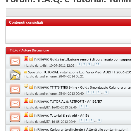
Contenuti consigliati
Titolo
/
Autore Discussione
In Rilievo:
Guida installazione sensori di parcheggio con suppor
1
2
3
...
11
Iniziato da
tt-tfsi
, 10-09-2011 12:02
Spostato:
TUTORIAL Installazione Luci Vano Piedi AUDI TT 2006-20
Iniziato da
andre.fiume
, 28-04-2014 08:21
In Rilievo:
TT TTS TTRS S-line - Guida Smontaggio Calandra ante
1
2
3
...
5
Iniziato da
andre.fiume
, 28-04-2013 00:40
In Rilievo:
TUTORIAL & RETROFIT - A4 B6/B7
1
2
Iniziato da
endy87
, 16-05-2013 02:46
In Rilievo:
Tutorial & retrofit - A4 B8
1
2
3
...
5
Iniziato da
endy87
, 16-05-2013 02:44
In Rilievo:
Carburante efficiente ? Attenti alle contaminazioni.