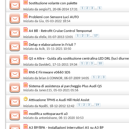
Sostituzione volante con palette
1
2
3
...
5
Iniziato da
sergio71
, 20-06-2014 17:31
Problemi con Sensore Luci AUTO
Iniziato da
Gia
, 05-03-2022 18:54
A4 B8 - Retrofit Cruise Control Tempomat
1
2
3
...
17
Iniziato da
sfelix
, 01-07-2013 13:01
Defap e elaborazione in Friuli ?
Iniziato da
Acik
, 15-11-2021 10:50
Q5 e Altre - Guida alla sostituzione centralina LED DRL (luci diurne
1
2
3
...
10
Iniziato da
DavideG
, 17-11-2011 19:34
RNS-E Firmware v0660 SDS
1
2
3
Iniziato da
brian ò CONNOR
, 06-07-2009 14:05
Sistema di assistenza al parcheggio Plus Audi Q5
Iniziato da
Janes115
, 05-03-2021 05:56
Attivazione TPMS e Audi Hill Hold Assist
1
2
3
...
19
Iniziato da
Nyo85
, 18-12-2012 12:42
modifica sottoparaurti a3
Iniziato da
antonioivano
, 06-11-2020 10:53
A3 8P/8PA - Installazioni interruttori A5 su A3 8P