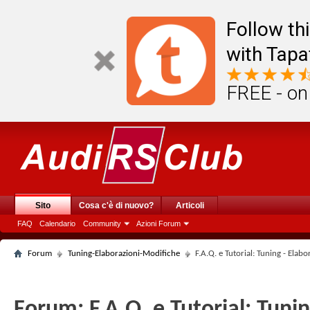
Follow th
with Tapa
FREE - on
Sito
Cosa c'è di nuovo?
Articoli
FAQ
Calendario
Community
Azioni Forum
Forum
Tuning-Elaborazioni-Modifiche
F.A.Q. e Tutorial: Tuning - Elab
Forum:
F.A.Q. e Tutorial: Tuni