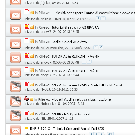
Iniziato da
jojoker
, 09-03-2013 13:35
In Rilievo:
Curiosità per sapere l'anno di costruizione e dove è s
1
2
Iniziato da
brian ò CONNOR
, 07-11-2009 11:35
In Rilievo:
Tutorial & retrofit- A3 8P/8PA
Iniziato da
endy87
, 24-07-2013 16:48
In Rilievo:
Codici Colori Audi/VW
1
2
Iniziato da
MilleOttoTurbo
, 29-07-2008 09:37
In Rilievo:
TUTORIAL & RETROFIT - A6 4F
1
2
Iniziato da
endy87
, 02-07-2013 08:48
In Rilievo:
TUTORIAL & RETROFIT - A6 4B
Iniziato da
endy87
, 25-07-2013 18:44
In Rilievo:
A3 - Attivazione TPMS e Audi Hill Hold Assist
Iniziato da
Nyo85
, 17-12-2012 13:35
In Rilievo:
Modelli Audi e relativa classificazione
Iniziato da
Nobonokia
, 01-08-2008 13:43
In Rilievo:
A3 8P - F.A.Q. & tutorial
Iniziato da
Nik
, 28-01-2007 14:12
RNS-E 193 G - Tutorial Comandi Vocali Full SDS
1
2
3
...
24