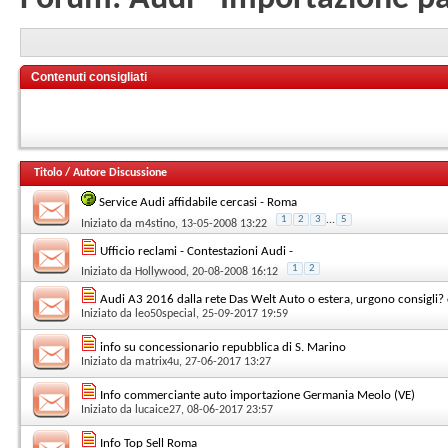
Contenuti consigliati
Titolo
/
Autore Discussione
Service Audi affidabile cercasi - Roma
1
2
3
...
5
Iniziato da
m4stino
, 13-05-2008 13:22
Ufficio reclami - Contestazioni Audi -
1
2
Iniziato da
Hollywood
, 20-08-2008 16:12
Audi A3 2016 dalla rete Das Welt Auto o estera, urgono consigli? 
Iniziato da
leo50special
, 25-09-2017 19:59
info su concessionario repubblica di S. Marino
Iniziato da
matrix4u
, 27-06-2017 13:27
Info commerciante auto importazione Germania Meolo (VE)
Iniziato da
lucaice27
, 08-06-2017 23:57
Info Top Sell Roma