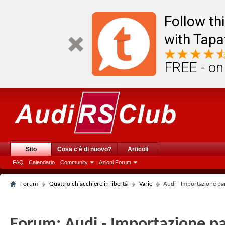
Follow th
with Tapa
FREE - on
Sito
Cosa c'è di nuovo?
Articoli
FAQ
Calendario
Community
Azioni Forum
Forum
Quattro chiacchiere in libertà
Varie
Audi - Importazione pa
Forum:
Audi - Importazione p