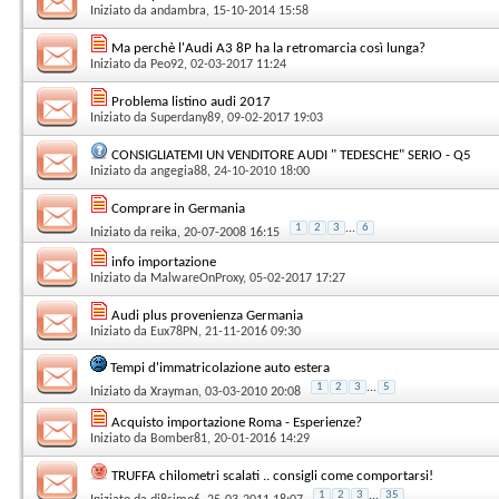
Iniziato da
andambra
, 15-10-2014 15:58
Ma perchè l'Audi A3 8P ha la retromarcia così lunga?
Iniziato da
Peo92
, 02-03-2017 11:24
Problema listino audi 2017
Iniziato da
Superdany89
, 09-02-2017 19:03
CONSIGLIATEMI UN VENDITORE AUDI " TEDESCHE" SERIO - Q5
Iniziato da
angegia88
, 24-10-2010 18:00
Comprare in Germania
1
2
3
...
6
Iniziato da
reika
, 20-07-2008 16:15
info importazione
Iniziato da
MalwareOnProxy
, 05-02-2017 17:27
Audi plus provenienza Germania
Iniziato da
Eux78PN
, 21-11-2016 09:30
Tempi d'immatricolazione auto estera
1
2
3
...
5
Iniziato da
Xrayman
, 03-03-2010 20:08
Acquisto importazione Roma - Esperienze?
Iniziato da
Bomber81
, 20-01-2016 14:29
TRUFFA chilometri scalati .. consigli come comportarsi!
1
2
3
...
35