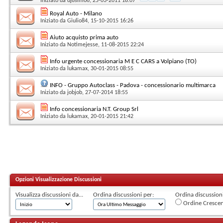
Iniziato da
dj8simo6
, 25-03-2011 18:07
Royal Auto - Milano
Iniziato da
Giulio84
, 15-10-2015 16:26
Aiuto acquisto prima auto
Iniziato da
Notimejesse
, 11-08-2015 22:24
Info urgente concessionaria M E C CARS a Volpiano (TO)
Iniziato da
lukamax
, 30-01-2015 08:55
INFO - Gruppo Autoclass - Padova - concessionario multimarca
Iniziato da
jobjob
, 27-07-2014 18:55
Info concessionaria N.T. Group Srl
Iniziato da
lukamax
, 20-01-2015 21:42
Opzioni Visualizzazione Discussioni
Visualizza discussioni da...
Ordina discussioni per:
Ordina discussioni 
Ordine Cresce