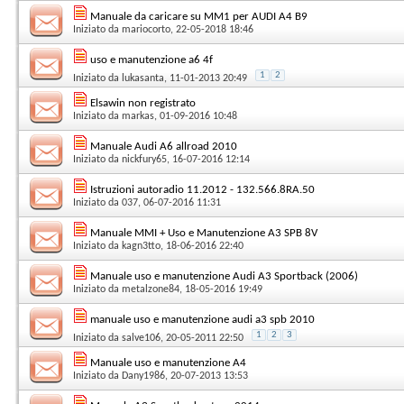
Manuale da caricare su MM1 per AUDI A4 B9
Iniziato da
mariocorto
, 22-05-2018 18:46
uso e manutenzione a6 4f
1
2
Iniziato da
lukasanta
, 11-01-2013 20:49
Elsawin non registrato
Iniziato da
markas
, 01-09-2016 10:48
Manuale Audi A6 allroad 2010
Iniziato da
nickfury65
, 16-07-2016 12:14
Istruzioni autoradio 11.2012 - 132.566.8RA.50
Iniziato da
037
, 06-07-2016 11:31
Manuale MMI + Uso e Manutenzione A3 SPB 8V
Iniziato da
kagn3tto
, 18-06-2016 22:40
Manuale uso e manutenzione Audi A3 Sportback (2006)
Iniziato da
metalzone84
, 18-05-2016 19:49
manuale uso e manutenzione audi a3 spb 2010
1
2
3
Iniziato da
salve106
, 20-05-2011 22:50
Manuale uso e manutenzione A4
Iniziato da
Dany1986
, 20-07-2013 13:53