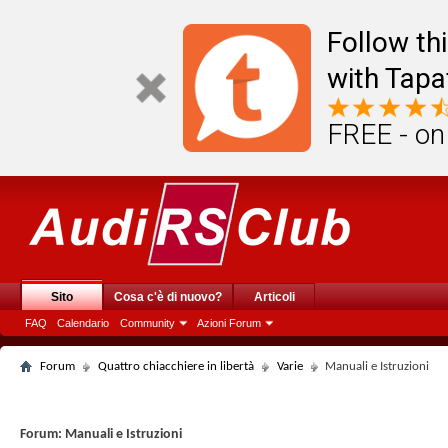
Follow th
with Tapa
FREE - on
Sito
Cosa c'è di nuovo?
Articoli
FAQ
Calendario
Community
Azioni Forum
Forum
Quattro chiacchiere in libertà
Varie
Manuali e Istruzioni
Forum:
Manuali e Istruzioni