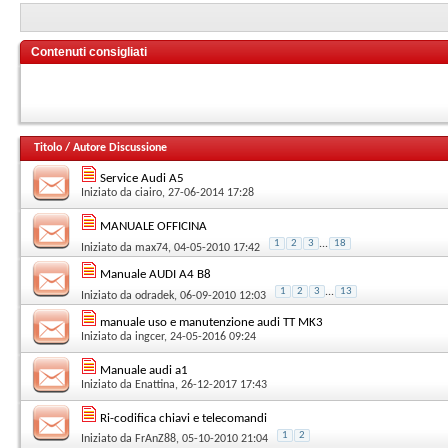
Contenuti consigliati
Titolo
/
Autore Discussione
Service Audi A5
Iniziato da
ciairo
, 27-06-2014 17:28
MANUALE OFFICINA
1
2
3
...
18
Iniziato da
max74
, 04-05-2010 17:42
Manuale AUDI A4 B8
1
2
3
...
13
Iniziato da
odradek
, 06-09-2010 12:03
manuale uso e manutenzione audi TT MK3
Iniziato da
ingcer
, 24-05-2016 09:24
Manuale audi a1
Iniziato da
Enattina
, 26-12-2017 17:43
Ri-codifica chiavi e telecomandi
1
2
Iniziato da
FrAnZ88
, 05-10-2010 21:04