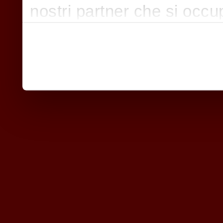
nostri partner che si occu
pubblicità e social media,
con altre informazioni che
raccolto dal suo utilizzo d
nostri cookie se continua a