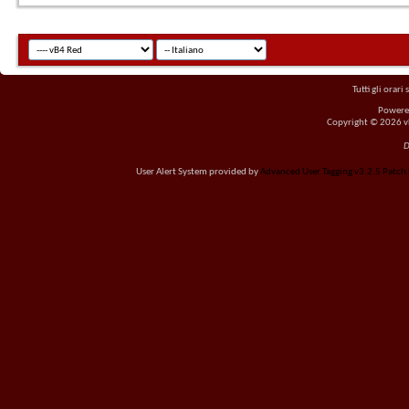
Tutti gli orar
Powere
Copyright © 2026 vBu
D
User Alert System provided by
Advanced User Tagging v3.2.5 Patch L