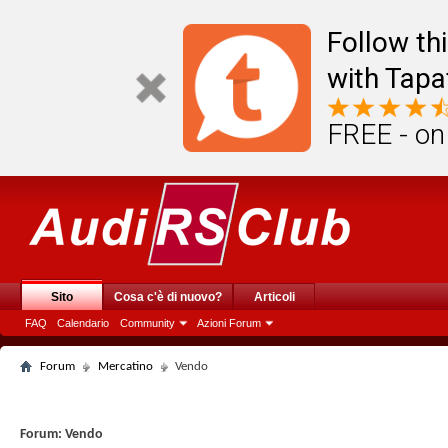
Follow th
with Tapa
FREE - on
Sito
Cosa c'è di nuovo?
Articoli
FAQ
Calendario
Community
Azioni Forum
Forum
Mercatino
Vendo
Forum:
Vendo