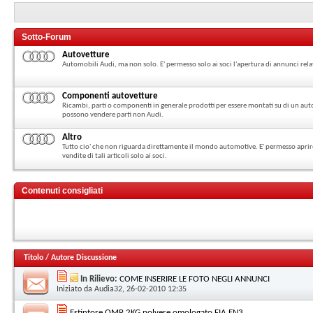
Sotto-Forum
Autovetture
Automobili Audi, ma non solo. E' permesso solo ai soci l'apertura di annunci rela
Componenti autovetture
Ricambi, parti o componenti in generale prodotti per essere montati su di un auto
possono vendere parti non Audi.
Altro
Tutto cio' che non riguarda direttamente il mondo automotive. E' permesso aprire
vendite di tali articoli solo ai soci.
Contenuti consigliati
Titolo
/
Autore Discussione
In Rilievo:
COME INSERIRE LE FOTO NEGLI ANNUNCI
Iniziato da
Audia32
, 26-02-2010 12:35
Estintore OMP 2KG polvere omologato FIA EN3