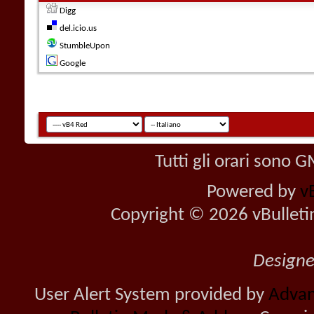
Digg
del.icio.us
StumbleUpon
Google
Tutti gli orari sono
Powered by
v
Copyright © 2026 vBulletin 
Design
User Alert System provided by
Advan