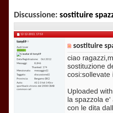
Discussione:
sostituire spaz
12-12-2013,
17:53
tony69
sostituire sp
Audi lover
ciao ragazzi,m
Data Registrazione
Oct 2012
Messaggi
8,846
sostituzione de
Thanked: 174
Menzionato
messaggio(i)
cosi:sollevate i
Taggato
discussione(i)
Provincia
Bergamo (BG)
Auto
A3 2.0 tdi 140cv
sportback s-tronic del 2008 CBAB
Uploaded wit
common rail
la spazzola e' 
con le dita dal