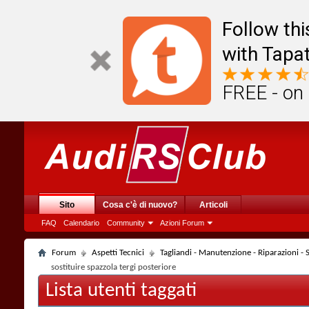
Follow th
with Tapat
FREE - on
Sito
Cosa c'è di nuovo?
Articoli
FAQ
Calendario
Community
Azioni Forum
Forum
Aspetti Tecnici
Tagliandi - Manutenzione - Riparazioni - So
sostituire spazzola tergi posteriore
Lista utenti taggati