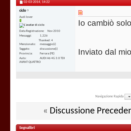
02-03-2014,
14:22
ciclo
Audi lover
Io cambiò solo 
Data Registrazione
Nov 2010
Messaggi
1,226
Thanked: 4
Menzionato
messaggio(i)
Inviato dal mi
Taggato
discussione(i)
Provincia
Ferrara (FE)
Auto
AUDI A6 4G 3.0 TDI
AVANT QUATTRO
Navigazione Rapida
«
Discussione Precede
Segnalibri