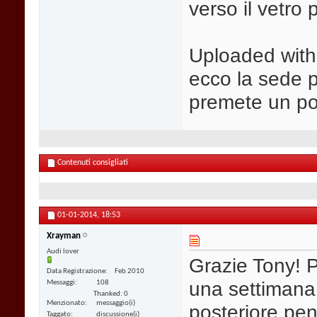
verso il vetro 
Uploaded wit
ecco la sede 
premete un po' 
Contenuti consigliati
01-01-2014,
18:53
Xrayman
Audi lover
Grazie Tony! 
Data Registrazione
Feb 2010
una settimana 
Messaggi
108
Thanked: 0
Menzionato
messaggio(i)
posteriore pe
Taggato
discussione(i)