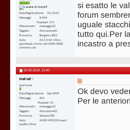
si esatto le v
forum sembrere
Data Registrazione
Oct 2012
Messaggi
8,846
uguale stacchi 
Thanked: 174
Menzionato
messaggio(i)
tutto qui.Per l
Taggato
discussione(i)
Provincia
Bergamo (BG)
Auto
A3 2.0 tdi 140cv
incastro a pre
sportback s-tronic del 2008 CBAB
common rail
02-03-2014,
12:40
matrad
Audi lover
Ok devo vedere
Data Registrazione
Sep 2009
Per le anterior
Messaggi
861
Thanked: 43
Menzionato
messaggio(i)
Taggato
discussione(i)
Provincia
Venezia (VE)
Auto
A4 B9 MY2020 Avant
quattro Sline