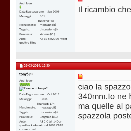
Audi lover
Il ricambio ch
Data Registrazione
Sep 2009
Messaggi
861
Thanked: 43
Menzionato
messaggio(i)
Taggato
discussione(i)
Provincia
Venezia (VE)
Auto
A4 B9 MY2020 Avant
quattro Sline
02-03-2014,
12:30
tony69
Audi lover
ciao la spazzo
340mm.Io ne h
Data Registrazione
Oct 2012
Messaggi
8,846
ma quelle al 
Thanked: 174
Menzionato
messaggio(i)
spazzola post
Taggato
discussione(i)
Provincia
Bergamo (BG)
Auto
A3 2.0 tdi 140cv
sportback s-tronic del 2008 CBAB
common rail