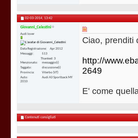
02-03-2014,
13:42
Giovanni_Celestini
Audi lover
Ciao, prenditi 
Data Registrazione
Apr 2012
Messaggi
513
http://www.eb
Thanked: 3
Menzionato
messaggio(i)
2649
Taggato
discussione(i)
Provincia
Viterbo (VT)
Auto
Audi A3 Sportback MY
2010
E' come quell
Contenuti consigliati