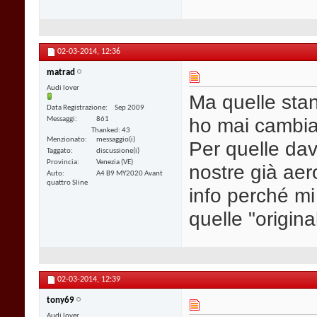
02-03-2014,
12:36
matrad
Audi lover
Ma quelle sta
Data Registrazione
Sep 2009
ho mai cambiat
Messaggi
861
Thanked: 43
Menzionato
messaggio(i)
Per quelle dav
Taggato
discussione(i)
Provincia
Venezia (VE)
nostre già ae
Auto
A4 B9 MY2020 Avant
quattro Sline
info perché m
quelle "original
02-03-2014,
12:39
tony69
Audi lover