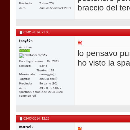
Provincia
Torino (TO)
braccio del ter
Auto
Audi A3 Sportback 2009
01-01-2014,
21:03
tony69
Audi lover
lo pensavo pu
ho visto la sp
Data Registrazione
Oct 2012
Messaggi
8,846
Thanked: 174
Menzionato
messaggio(i)
Taggato
discussione(i)
Provincia
Bergamo (BG)
Auto
A3 2.0 tdi 140cv
sportback s-tronic del 2008 CBAB
common rail
02-03-2014,
12:25
matrad